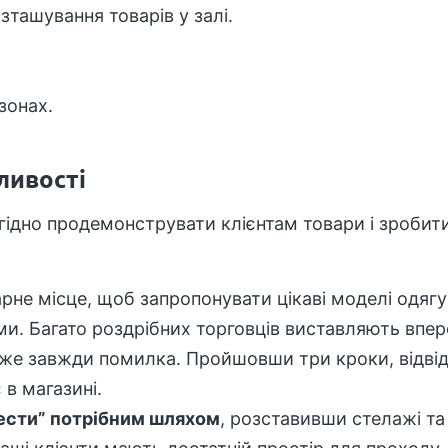
ташування товарів у залі.
зонах.
ливості
гідно продемонструвати клієнтам товари і зробит
арне місце, щоб запропонувати цікаві моделі одягу
ми. Багато роздрібних торговців виставляють впе
йже завжди помилка. Пройшовши три кроки, відві
в магазині.
вести” потрібним шляхом
, розставивши стелажі та