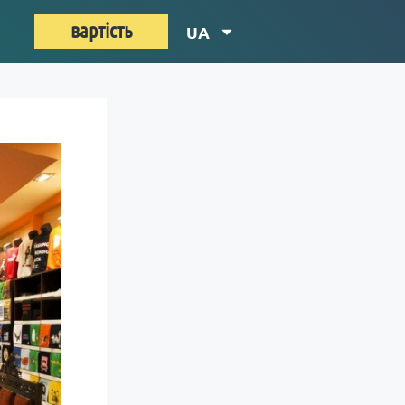
вартість
UA