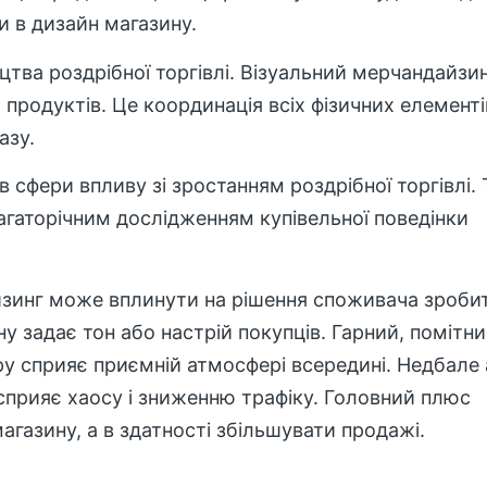
и в дизайн магазину.
тва роздрібної торгівлі. Візуальний мерчандайзи
продуктів. Це координація всіх фізичних елементі
азу.
сфери впливу зі зростанням роздрібної торгівлі.
агаторічним дослідженням купівельної поведінки
йзинг може вплинути на рішення споживача зроби
у задає тон або настрій покупців. Гарний, помітн
у сприяє приємній атмосфері всередині. Недбале
 сприяє хаосу і зниженню трафіку. Головний плюс
агазину, а в здатності збільшувати продажі.