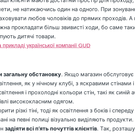
ші клієнти мають достатній простір для проходу
мети, не натикаючись один на одного. При зонуван
аховувати любов чоловіків до прямих проходів. А 
жна прокладати більш звивисті ходи, бо саме так
упують дитячі товари.
 прикладі української компанії GUD
и загальну обстановку
. Якщо магазин обслуговує
тлення, як у нічному клубі, з яскравими стінами і
ітлення і прохолодні кольори стін, такі як синій 
гівлі висококласним одягом.
и різкі тіні, тоді як освітлення з боків і спереду
ані на певні полиці візуально виділяють продукти.
ен
задіяти всі п’ять почуттів клієнтів
. Так, розташ