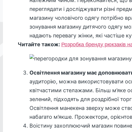
належним чином. Переконайтеся, що ва
переглядати і досліджувати різні пред
магазину чоловічого одягу потрібно вр
зонування магазину дитячого одягу мо
надають перевагу жінки, які частіше к
Читайте також:
Розробка бренду рюкзаків на
Освітлення магазину має доповнюват
аудиторію, можна використовувати осві
квітчастими стелажами. Більш м’яке осв
зелений, підходять для роздрібної тор
Освітлення манекена зверху може створит
набагато м’якше. Прожектори, орієнтов
Воістину захоплюючий магазин повин