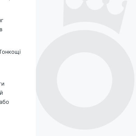
нг
в
 Тонкощі
ти
ий
 або