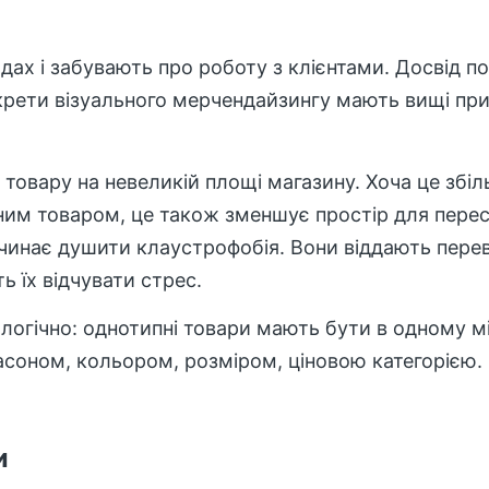
ах і забувають про роботу з клієнтами. Досвід по
екрети візуального мерчендайзингу мають вищі пр
 товару на невеликій площі магазину. Хоча це збі
неним товаром, це також зменшує простір для пере
починає душити клаустрофобія. Вони віддають пере
 їх відчувати стрес.
логічно: однотипні товари мають бути в одному мі
асоном, кольором, розміром, ціновою категорією.
и