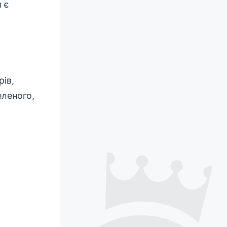
и є
рів,
еленого,