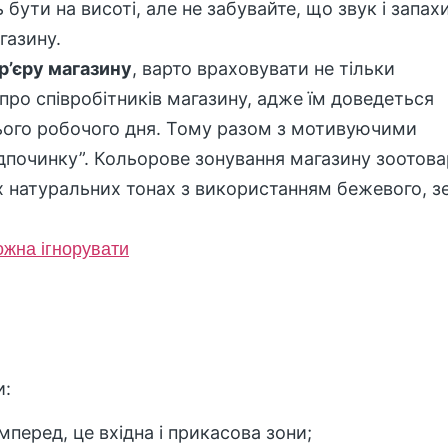
 бути на висоті, але не забувайте, що звук і запах
азину.
р’єру магазину
, варто враховувати не тільки
 про співробітників магазину, адже їм доведеться
сього робочого дня. Тому разом з мотивуючими
ідпочинку”. Кольорове зонування магазину зоотова
х натуральних тонах з використанням бежевого, з
можна ігнорувати
и:
перед, це вхідна і прикасова зони;