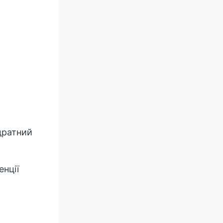
дратний
енції