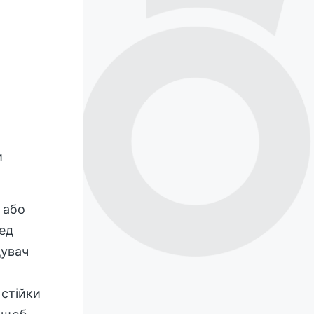
и
 або
ред
дувач
 стійки