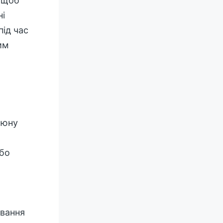
, щоб
ні
під час
им
 юну
або
ування