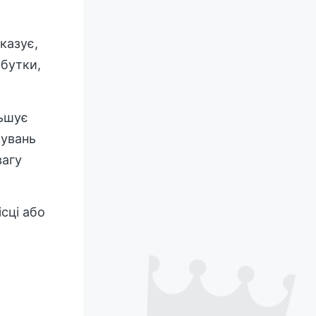
казує,
ибутки,
льшує
сувань
вагу
сці або