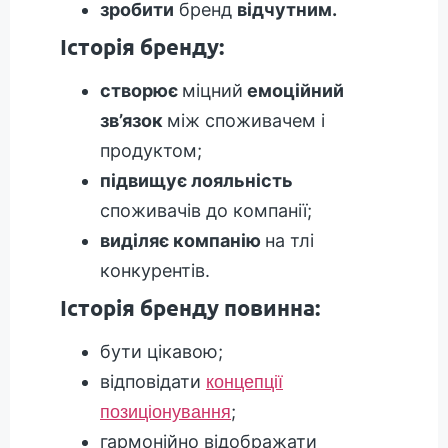
зробити
бренд
відчутним.
Історія бренду:
створює
міцний
емоційний
зв’язок
між споживачем і
продуктом;
підвищує лояльність
споживачів до компанії;
виділяє компанію
на тлі
конкурентів.
Історія бренду повинна:
бути цікавою;
відповідати
концепції
;
позиціонування
гармонійно відображати