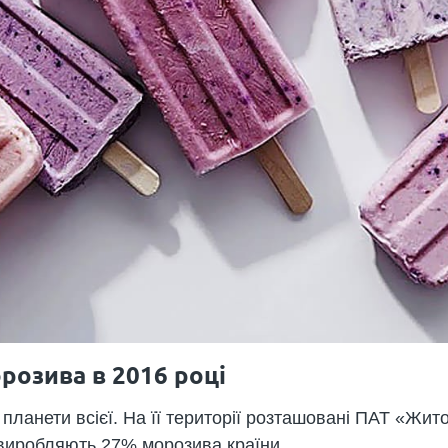
розива в 2016 році
планети всієї. На її території розташовані ПАТ «Жи
 виробляють 27% морозива країни.