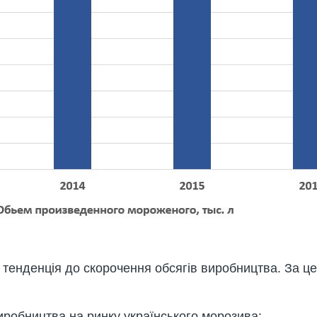
я тенденція до скорочення обсягів виробництва. За ц
иробництва на ринку українського морозива: