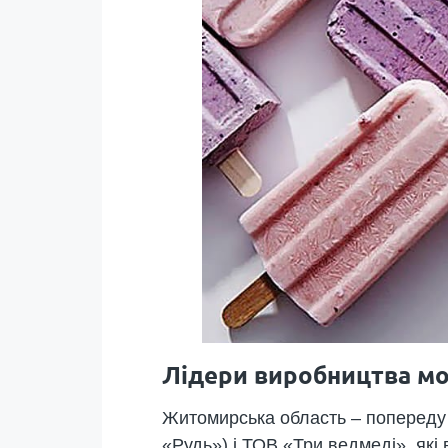
Лідери виробництва мо
Житомирська область – попереду 
«Рудь») і ТОВ «Три ведмеді», які