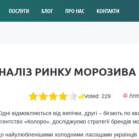
ПОСЛУГИ
БЛОГ
ПРО НАС
КОНТАКТИ
АНАЛІЗ РИНКУ МОРОЗИВА 
Анн
Voted:
229
дні відмовляються від випічки, другі – бігають по к
агентство «Колоро», досліджуємо стратегії брендів м
 що найулюбленішими холодними ласощами українців 