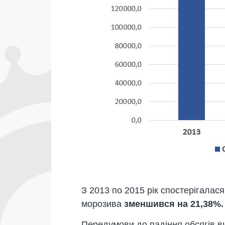
З 2013 по 2015 рік спостерігалас
морозива
зменшився на 21,38%.
Передумови до падіння обсягів в