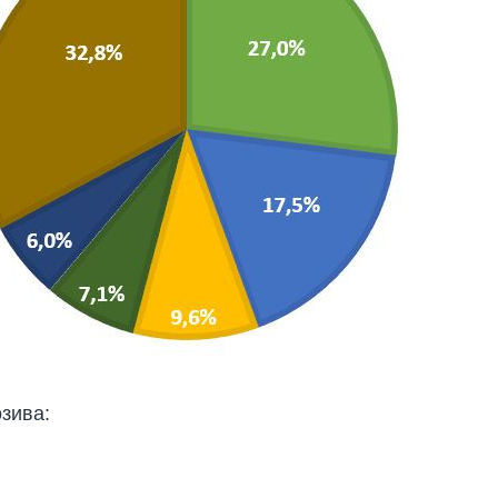
озива: