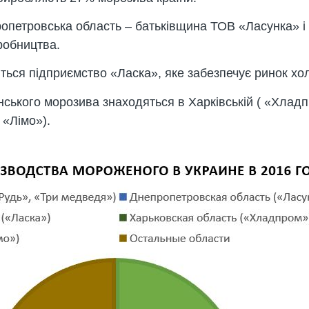
опетровська область – батьківщина ТОВ «Ласунка» і 
робництва.
иться підприємство «Ласка», яке забезпечує ринок хо
нського морозива знаходяться в Харківській ( «Хладпр
 «Лімо»).