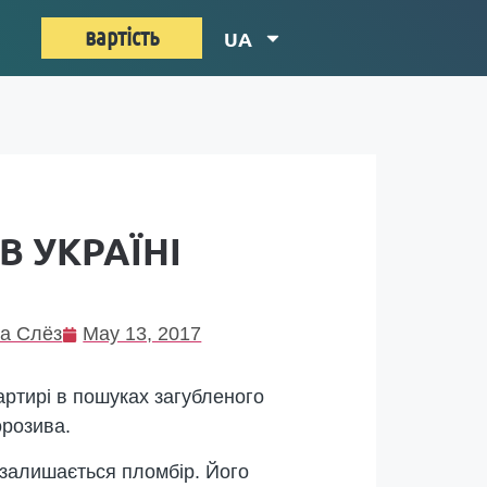
вартість
UA
В УКРАЇНІ
а Слёз
May 13, 2017
вартирі в пошуках загубленого
орозива.
залишається пломбір. Його