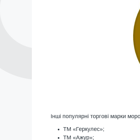
Інші популярні торгові марки мор
ТМ «Геркулес»;
ТМ «Ажур»;