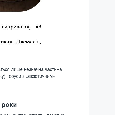
ується лише незначна частина
ку) і соуси з «екзотичним»
6 роки