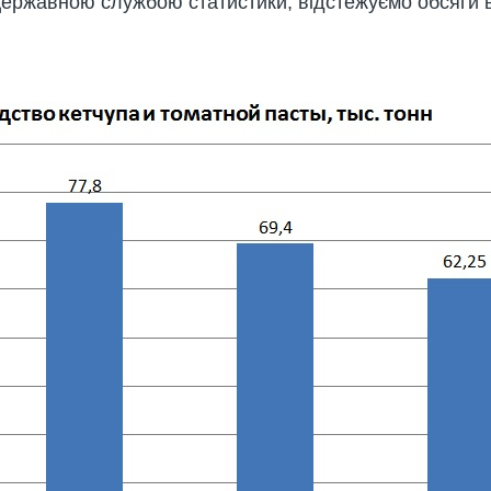
ержавною службою статистики, відстежуємо обсяги в