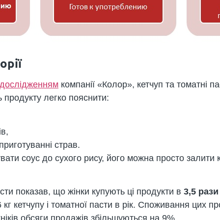
орії
 дослідженням
компанії «Колор», кетчуп та томатні 
 продукту легко пояснити:
ів,
риготуванні страв.
вати соус до сухого рису, його можна просто залити к
асти показав, що жінки купують ці продукти в
3,5 рази
кг кетчупу і томатної пасти в рік. Споживання цих пр
ікніків обсяги продажів збільшуються на 9%.