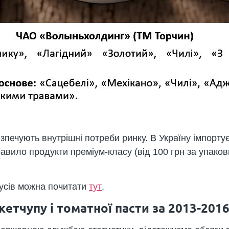
зпечують внутрішні потреби ринку. В Україну імпорт
правило продукти преміум-класу (від 100 грн за упаков
оусів можна почитати
тут
.
етчупу і томатної пасти за 2013-201