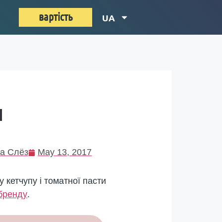
вартість
UA
И
а Слёз
May 13, 2017
у кетчупу і томатної пасти
 бренду
.