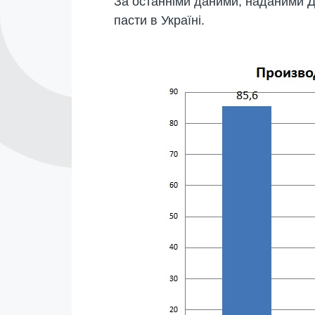
За останніми даними, наданими Д
пасти в Україні.