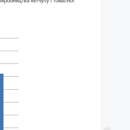
иробництва кетчупу і томатної