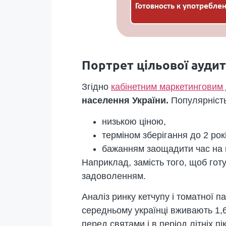
Портрет цільової аудит
Згідно
кабінетним маркетинговим
населення України.
Популярність
низькою ціною,
терміном зберігання до 2 рок
бажанням заощадити час на п
Наприклад, замість того, щоб готу
задоволенням.
Аналіз ринку кетчупу і томатної п
середньому українці вживають 1,6 
перед святами і в період літніх п