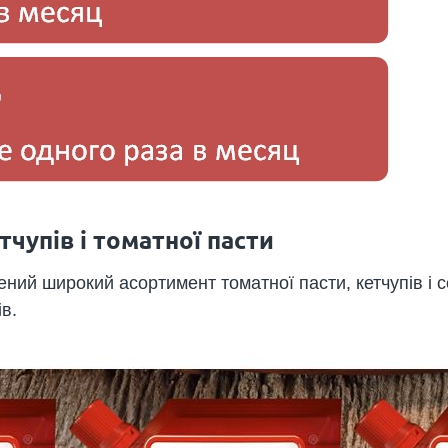
тчупів і томатної пасти
ний широкий асортимент томатної пасти, кетчупів і со
в.