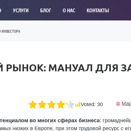
О
УСЛУГИ
БЛОГ
О НАС
КОНТАКТЫ
О ИНВЕСТОРА
 РЫНОК: МАНУАЛ ДЛЯ 
Мар
Voted:
30
тенциалом во многих сферах бизнеса
: громадней
самых низких в Европе, при этом трудовой ресурс с 