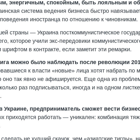
м, энергичным, спокойным, быть лояльным и об
аинская система ведения бизнеса быстро навязывает
 поведения иностранца по отношению к чиновникам.
шей страны — Украина посткоммунистическое госуда
го, которое учили экс-передовики коммунистическог
 шрифтом в контракте, если заметит эти ремарки.
ига можно было наблюдать после революции 201
вавшиеся к власти «новые» лица хотят набрать по м
о оно так явно не афишируется. Еще одна из пробле
олько раз подписываться, иногда и на одном листк
.
в Украине, предприниматель сможет вести бизне
рых приходятся работать — уникален: комбинация тя
.
 сделать не худший скачок, чем «азиатские тигры», 