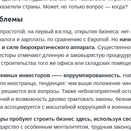
азатели страны. Может, но только вопрос — когда?
облемы
простотой, на первый взгляд, открытия бизнеса: не
налоги и зарплаты, по сравнению с Европой. Но
нач
 и силе бюрократического аппарата
. Существенно
весторы отмечают длинную и заковыристую процедур
 строительства того же офиса или складских помеще
еземных инвесторов —— коррумпированность.
Наб
для иностранца, тенденция: чем выше положение чин
 решаются все вопросы. Также неблагоприятной оста
ий и возможность двояко трактовать законы, безнак
на ассоциируется с масштабной коррупцией и военны
ры пробуют строить бизнес здесь, используя св
арство с особенным менталитетом, трудным законо