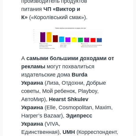
производитель продуктов
питания
ЧП «Виктор и
К»
(«Королівський смак»).
А
самыми большими доходами от
рекламы
могут похвалиться
издательские дома
Burda
Украина
(Лиза, Отдохни, Добрые
советы, Мой ребенок, Playboy,
АвтоМир),
Hearst Shkulev
Украина
(Elle, Cosmopolitan, Maxim,
Harper’s Bazaar),
Эдипресс
Украина
(VIVA,
Единственная),
UMH
(Корреспондент,