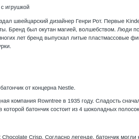
здал швейцарский дизайнер Генри Рот. Первые Kinder
ты. Бренд был окутан магией, волшебством. Люди п
многих лет бренд выпускал литые пластмассовые фи
рки.
батончик от концерна Nestle.
ная компания Rowntree в 1935 году. Сладость снач
в которой батончик состоит из 4 шоколадных полосок
 Chocolate Crisp. Согласно легенде, батончик могли н