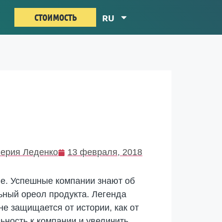
стоимость
RU
ерия Леденко
13 февраля, 2018
е. Успешные компании знают об
ьный ореол продукта. Легенда
е защищается от истории, как от
ьность к компании и увеличить