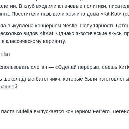
олетии. В клуб входили ключевые политики, писател
нга. Посетители называли хозяина дома «Kit Kat» (
ла выкуплена концерном Nestle. Популярность батонч
есколько видов KitKat. Однако экзотические вкусы 
к классическому варианту.
спользовать слоган — «Сделай перерыв, съешь КитК
 шоколадные батончики, которые были изготовлены з
башней.
аста Nutella выпускается концерном Ferrero. Легенд