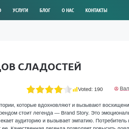
О
УСЛУГИ
БЛОГ
О НАС
КОНТАКТЫ
ДОВ СЛАДОСТЕЙ
Вал
Voted:
190
стории, которые вдохновляют и вызывают восхищени
рендом стоит легенда — Brand Story. Это эмоционал
екает аудиторию и вызывает эмпатию. Потребитель н
 ее. Качественная легенда позволяет повысить лоял