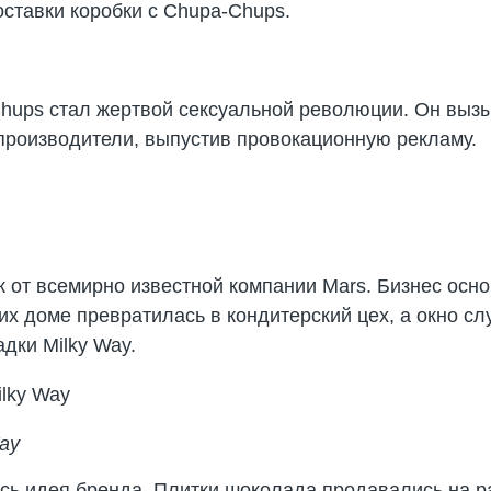
ставки коробки с Chupa-Chups.
Chups стал жертвой сексуальной революции. Он выз
 производители, выпустив провокационную рекламу.
 от всемирно известной компании Mars. Бизнес осн
 их доме превратилась в кондитерский цех, а окно с
дки Milky Way.
ay
сь идея бренда. Плитки шоколада продавались на ра