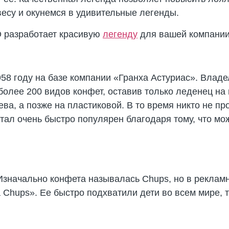
есу и окунемся в удивительные легенды.
 разработает красивую
легенду
для вашей компании
958 году на базе компании «Гранха Астуриас». Влад
олее 200 видов конфет, оставив только леденец на
ева, а позже на пластиковой. В то время никто не 
тал очень быстро популярен благодаря тому, что мож
Изначально конфета называлась Chups, но в реклам
a Chups». Ее быстро подхватили дети во всем мире,