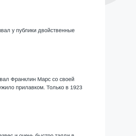
ывал у публики двойственные
овал Франклин Марс со своей
лужило прилавком. Только в 1923
звес и очень быстро таяли в