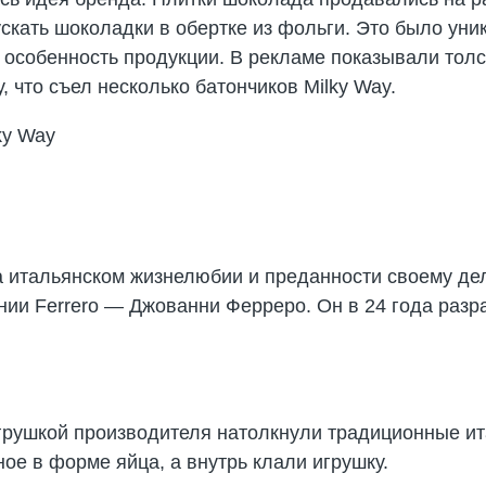
скать шоколадки в обертке из фольги. Это было ун
особенность продукции. В рекламе показывали толст
 что съел несколько батончиков Milky Way.
на итальянском жизнелюбии и преданности своему де
ии Ferrero — Джованни Ферреро. Он в 24 года разр
грушкой производителя натолкнули традиционные ит
ое в форме яйца, а внутрь клали игрушку.