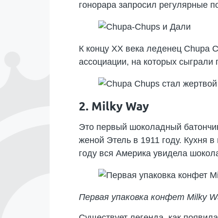
гонорара запросил регулярные по
К концу XX века леденец Chupa 
ассоциации, на которых сыграли
2. Milky Way
Это первый шоколадный батончик
женой Этель в 1911 году. Кухня в
году вся Америка увидела шокола
Первая упаковка конфет Milky W
Существует легенда, как появила