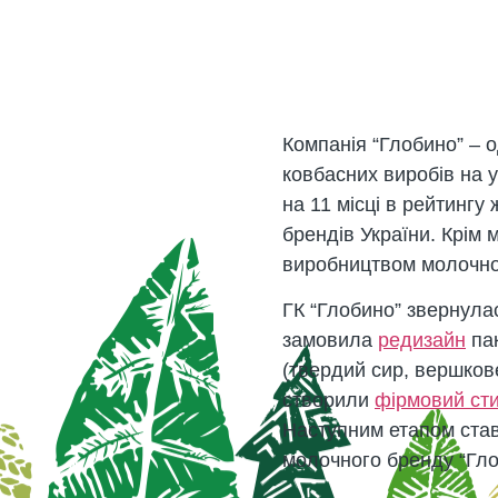
Компанія “Глобино” – о
ковбасних виробів на 
на 11 місці в рейтингу
брендів України. Крім 
виробництвом молочної
ГК “Глобино” звернула
замовила
редизайн
пак
(твердий сир, вершков
створили
фірмовий сти
Наступним етапом став
молочного бренду “Гло