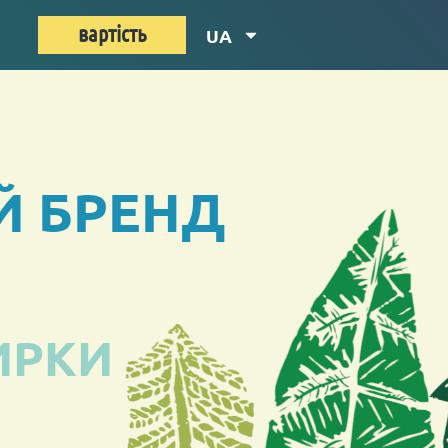
вартість
UA
Й БРЕНД
ИРКИ