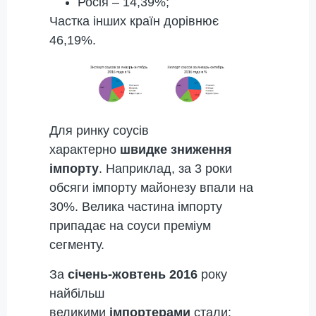
Росія – 14,39%;
Частка інших країн дорівнює
46,19%.
Для ринку соусів
характерно
швидке зниження
імпорту
. Наприклад, за 3 роки
обсяги імпорту майонезу впали на
30%. Велика частина імпорту
припадає на соуси преміум
сегменту.
За
січень-жовтень 2016
року
найбільш
великими
імпортерами
стали: