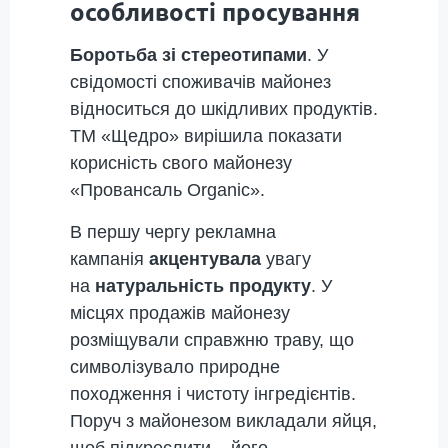
особливості просування
Боротьба зі стереотипами
. У
свідомості споживачів майонез
відноситься до шкідливих продуктів.
ТМ «Щедро» вирішила показати
корисність свого майонезу
«Провансаль Organic».
В першу чергу рекламна
кампанія
акцентувала
увагу
на
натуральність продукту
. У
місцях продажів майонезу
розміщували справжню траву, що
символізувало природне
походження і чистоту інгредієнтів.
Поруч з майонезом викладали яйця,
щоб підкреслити – його