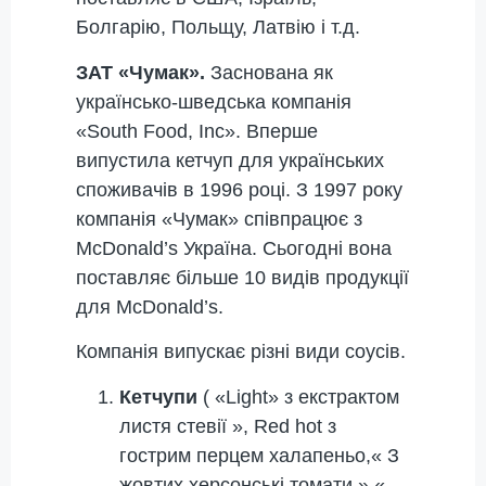
Болгарію, Польщу, Латвію і т.д.
ЗАТ «Чумак».
Заснована як
українсько-шведська компанія
«South Food, Inc». Вперше
випустила кетчуп для українських
споживачів в 1996 році. З 1997 року
компанія «Чумак» співпрацює з
McDonald’s Україна. Сьогодні вона
поставляє більше 10 видів продукції
для McDonald’s.
Компанія випускає різні види соусів.
Кетчупи
( «Light» з екстрактом
листя стевії », Red hot з
гострим перцем халапеньо,« З
жовтих херсонські томати »,«