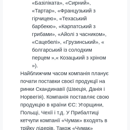
«Базіліката», «Сирний»,
«Тартар», «Французький з
гірчицею», «Техаський
барбекю», «Карпатський з
грибами», «Айолі з часником»,
«Сацебелі», «Грузинський», «
болгарський із солодким
перцем »,« Козацький з хріном
»).
Найближчим часом компанія планує
почати поставки своєї продукції на
ринки Скандинавії (Швеція, Данія і
Норвегія). Компанія поставляє свою
продукцію в країни ЄС: Угорщини,
Польщі, Чехії і т.д. У Прибалтиці
кетчупи компанії «Чумак» входять в
трійку лідерів. Також «Чумак»