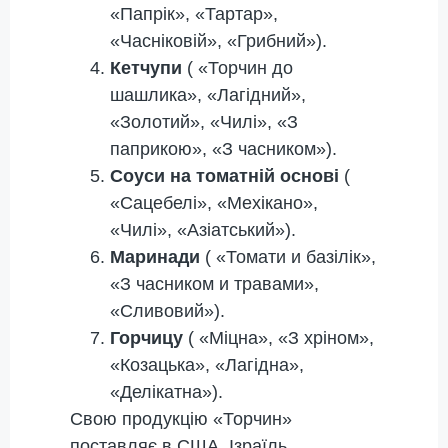
«Папрік», «Тартар»,
«Часніковій», «Грибний»).
Кетчупи
( «Торчин до
шашлика», «Лагідний»,
«Золотий», «Чилі», «З
паприкою», «З часником»).
Соуси на томатній основі
(
«Сацебелі», «Мехікано»,
«Чилі», «Азіатський»).
Маринади
( «Томати и базілік»,
«З часником и травами»,
«Сливовий»).
Горчицу
( «Міцна», «З хріном»,
«Козацька», «Лагідна»,
«Делікатна»).
Свою продукцію «Торчин»
поставляє в США, Ізраїль,