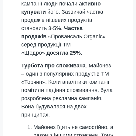
кампанії люди почали
активно
купувати
його. Зазвичай частка
продажів нішевих продуктів
становить 3-5%.
Частка
продажів
«Провансаль Organic»
серед продукції ТМ
«Щедро»
досягла 25%.
Турбота про споживача
. Майонез
– один з популярних продуктів ТМ
«Торчин». Коли аналітики компанії
помітили падіння споживання, була
розроблена рекламна кампанія.
Вона будувалася на двох
принципах.
Майонез їдять не самостійно, а
разом з іншими стравами. Тому