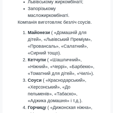
Львівському жиркомбінаті;
Запорізькому
масложиркомбінаті.
Компанія виготовляє безліч соусів.
Майонези
( «Домашній для
дітей», «Львівський Преміум»,
«Провансаль», «Салатний»,
«Сирний тощо).
Кетчупи
( «Шашличний»,
«Ніжний», «Черрі», «Барбекю»,
«Томатний для дітей», «Чилі»).
Соуси
( «Краснодарський»,
«Херсонський», «До
пельменів», «Табаско»,
«Аджика домашня» і т.д.).
Горчицу
( «Дижонская ніжна»,