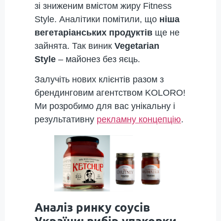
зі зниженим вмістом жиру Fitness
Style. Аналітики помітили, що
ніша
вегетаріанських продуктів
ще не
зайнята. Так виник
Vegetarian
Style
– майонез без яєць.
Залучіть нових клієнтів разом з
брендинговим агентством KOLORO!
Ми розробимо для вас унікальну і
результативну
рекламну концепцію
.
Аналіз ринку соусів
України: вибір упаковки