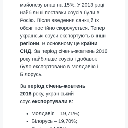
майонезу впав на 15%. У 2013 році
найбільші поставки соусів були в
Росію. Після введення санкцій їх
обсяг постійно скорочується. Тепер
українські соуси експортують в
інші
регіони
. В основному це
країни
СНД
. За період січень-жовтень 2016
року найбільше соусів і добавок
було експортовано в Молдавію і
Білорусь.
За
період січень-жовтень
2016
року, український
соус
експортували
в:
Молдавія – 19,71%;
Білорусь – 19,70%;