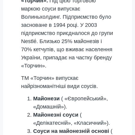
«Торчин».
Під цією торговою
маркою соуси випускає
Волиньхолдинг. Підприємство було
засноване в 1994 році. У 2003
підприємство приєдналося до групи
Nestlé. Близько 25% майонезів і
70% кетчупів, що вживає населення
України, припадає на частку бренду
«Торчин».
ТМ «Торчин» випускає
найрізноманітніші види соусів.
Майонези
( «Європейський»,
«Домашній»).
Майонезні соуси
(
«Делікатесній», «Класичний»).
Соуси на майонезній основі
(