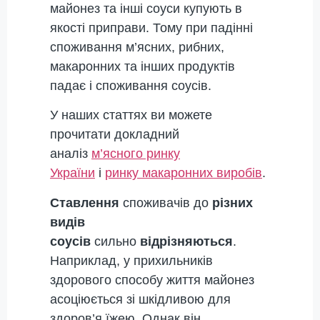
майонез та інші соуси купують в
якості приправи. Тому при падінні
споживання м’ясних, рибних,
макаронних та інших продуктів
падає і споживання соусів.
У наших статтях ви можете
прочитати докладний
аналіз
м’ясного ринку
України
і
ринку макаронних виробів
.
Ставлення
споживачів до
різних
видів
соусів
сильно
відрізняються
.
Наприклад, у прихильників
здорового способу життя майонез
асоціюється зі шкідливою для
здоров’я їжею. Однак він