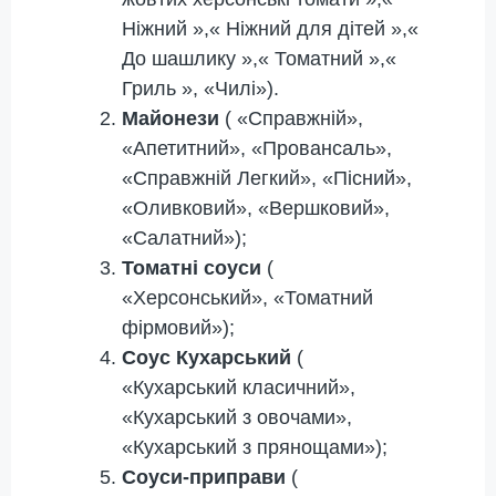
Ніжний »,« Ніжний для дітей »,«
До шашлику »,« Томатний »,«
Гриль », «Чилі»).
Майонези
( «Справжній»,
«Апетитний», «Провансаль»,
«Справжній Легкий», «Пісний»,
«Оливковий», «Вершковий»,
«Салатний»);
Томатні соуси
(
«Херсонський», «Томатний
фірмовий»);
Соус Кухарський
(
«Кухарський класичний»,
«Кухарський з овочами»,
«Кухарський з прянощами»);
Соуси-приправи
(