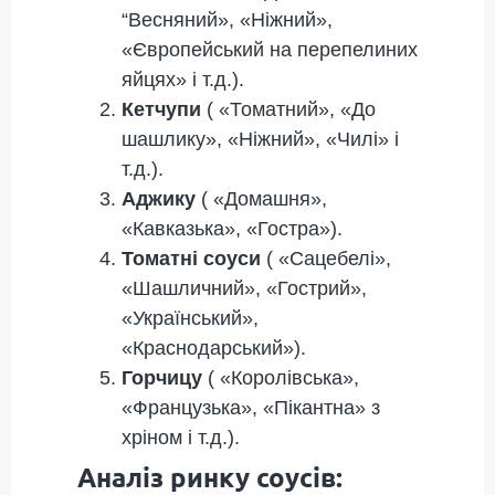
“Весняний», «Ніжний»,
«Європейський на перепелиних
яйцях» і т.д.).
Кетчупи
( «Томатний», «До
шашлику», «Ніжний», «Чилі» і
т.д.).
Аджику
( «Домашня»,
«Кавказька», «Гостра»).
Томатні соуси
( «Сацебелі»,
«Шашличний», «Гострий»,
«Український»,
«Краснодарський»).
Горчицу
( «Королівська»,
«Французька», «Пікантна» з
хріном і т.д.).
Аналіз ринку соусів: