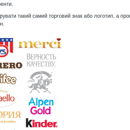
ренти.
рувати такий самий торговий знак або логотип, а проц
н.