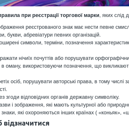
правила при реєстрації торгової марки
, яких слід
Зображення реєстрованого знак має нести певне сми
, букви, абревіатури певних організацій.
оширені символи, терміни, позначення характеристи
ражати нічиїх почуттів або порушувати орфографічни
в оману, використовуючи позначення, що викликають 
тіх осіб, порушувати авторські права, в тому числі з
ті.
з згоди відповідних органів державну символіку.
зви і зображення, які мають культурної або природно
знаки, які охороняються інших країнах ( «коньяк», «ш
б відзначитися