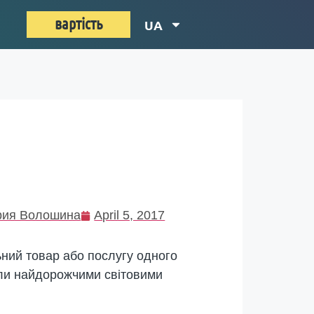
вартість
UA
ия Волошина
April 5, 2017
ьний товар або послугу одного
стали найдорожчими світовими