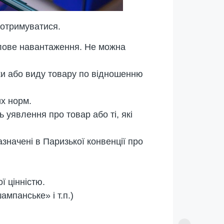
 дотримуватися.
слове навантаження. Не можна
ки або виду товару по відношенню
х норм.
уявлення про товар або ті, які
азначені в Паризької конвенції про
ї цінністю.
ампанське» і т.п.)