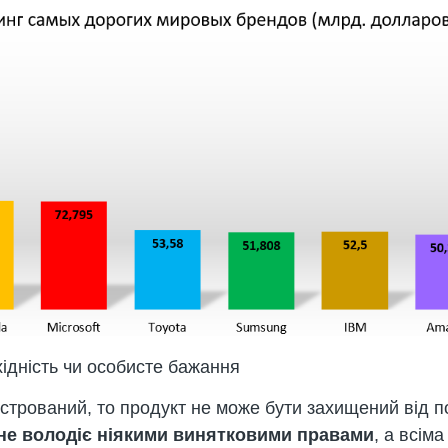
хідність чи особисте бажання
трований, то продукт не може бути захищений від пос
ї не володіє ніякими винятковими правами
, а всім