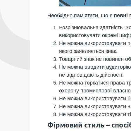
Необхідно пам’ятати, що є
певні 
Розрізнювальна здатність. 
використовувати окремі цифри
Не можна використовувати п
якого заявляється знак.
Товарний знак не повинен об
Не можна вводити аудиторію 
не відповідають дійсності.
Не можна торкатися права тре
охорону промислової власнос
Не можна використовувати бе
Не можна використовувати на
Не можна використовувати ті 
Фірмовий стиль – спосі