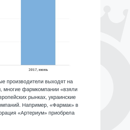
ые производители выходят на
м, многие фармкомпании «взяли
вропейских рынках, украинские
омпаний. Например, «Фармак» в
порация «Артериум» приобрела