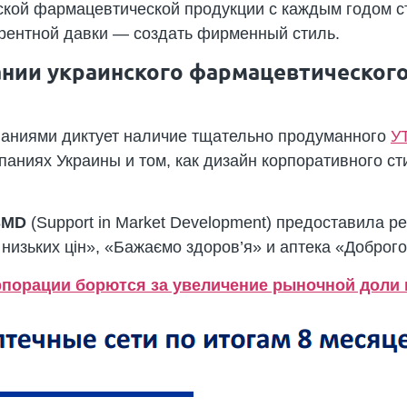
нской фармацевтической продукции с каждым годом с
урентной давки — создать фирменный стиль.
нии украинского фармацевтического
паниями диктует наличие тщательно продуманного
У
аниях Украины и том, как дизайн корпоративного ст
SMD
(Support in Market Development) предоставила ре
низьких цін», «Бажаємо здоров’я» и аптека «Доброго
рпорации борются за увеличение рыночной доли 