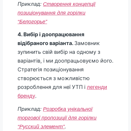
Приклад:
Створення концепції
позиціонування для горілки
“Белогорье”
4. Вибір і доопрацювання
відібраного варіанта.
Замовник
зупинить свій вибір на одному з
варіантів, і ми доопрацьовуємо його.
Стратегія позиціонування
створюється з можливістю
розроблення для неї УТП і
легенди
.
бренду
Приклад:
Розробка унікальної
торгової пропозиції для горілки
.
“Русский элемент”