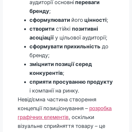
аудиторії основні
переваги
бренду
;
сформулювати
його
цінності
;
створити
стійкі
позитивні
асоціації
у цільової аудиторії;
сформувати прихильність
до
бренду;
зміцнити позиції серед
конкурентів
;
сприяти просуванню продукту
і компанії на ринку.
Невід’ємна частина створення
концепції позиціонування –
розробка
, оскільки
графічних елементів
візуальне сприйняття товару – це