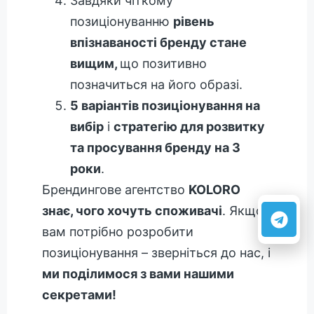
Завдяки чіткому
позиціонуванню
рівень
впізнаваності бренду стане
вищим,
що позитивно
позначиться на його образі.
5 варіантів позиціонування на
вибір
і
стратегію для розвитку
та просування бренду на 3
роки
.
Брендингове агентство
KOLORO
знає, чого хочуть споживачі
. Якщо
вам потрібно розробити
позиціонування – зверніться до нас, і
ми поділимося з вами нашими
секретами!