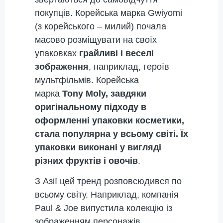
покупців. Корейська марка Gwiyomi
(з корейського – милий) почала
масово розміщувати на своїх
упаковках
грайливі і веселі
зображення
, наприклад, героїв
мультфільмів. Корейська
марка
Tony Moly, завдяки
оригінальному підходу в
оформленні упаковки косметики,
стала популярна у всьому світі. Їх
упаковки виконані у вигляді
різних фруктів і овочів
.
З Азії цей тренд розповсюдився по
всьому світу. Наприклад, компанія
Paul & Joe випустила колекцію із
зображенням персонажів