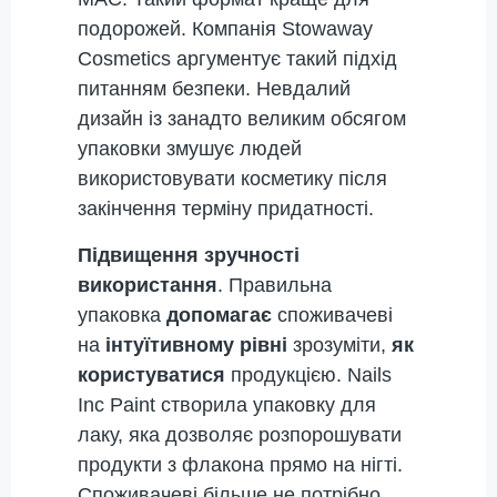
подорожей. Компанія Stowaway
Cosmetics аргументує такий підхід
питанням безпеки. Невдалий
дизайн із занадто великим обсягом
упаковки змушує людей
використовувати косметику після
закінчення терміну придатності.
Підвищення зручності
використання
. Правильна
упаковка
допомагає
споживачеві
на
інтуїтивному рівні
зрозуміти,
як
користуватися
продукцією. Nails
Inc Paint створила упаковку для
лаку, яка дозволяє розпорошувати
продукти з флакона прямо на нігті.
Споживачеві більше не потрібно