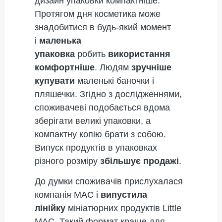
дизайн упаковки компактніше.
Протягом дня косметика може
знадобитися в будь-який момент
і
маленька
упаковка
робить
використання
комфортніше
. Людям
зручніше
купувати
маленькі баночки і
пляшечки. Згідно з дослідженнями,
споживачеві подобається вдома
зберігати великі упаковки, а
компактну копію брати з собою.
Випуск продуктів в упаковках
різного розміру
збільшує продажі
.
До думки споживачів прислухалася
компанія MAC і
випустила
лінійку
мініатюрних продуктів Little
MAC. Такий формат краще для