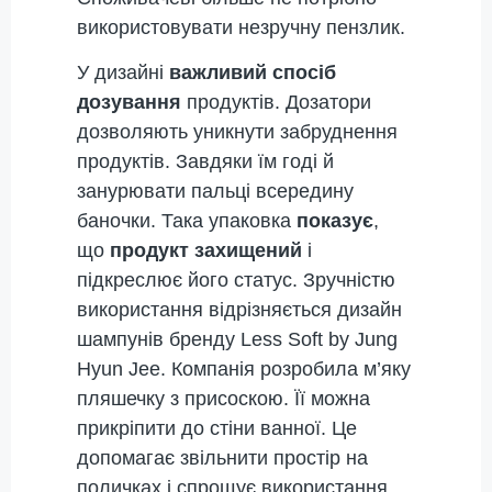
використовувати незручну пензлик.
У дизайні
важливий спосіб
дозування
продуктів. Дозатори
дозволяють уникнути забруднення
продуктів. Завдяки їм годі й
занурювати пальці всередину
баночки. Така упаковка
показує
,
що
продукт захищений
і
підкреслює його статус. Зручністю
використання відрізняється дизайн
шампунів бренду Less Soft by Jung
Hyun Jee. Компанія розробила м’яку
пляшечку з присоскою. Її можна
прикріпити до стіни ванної. Це
допомагає звільнити простір на
поличках і спрощує використання