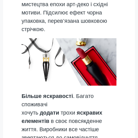
мистецтва епохи арт-деко і східні
мотиви. Підсилює ефект чорна
упаковка, перев’язана шовковою
стрічкою.
Більше яскравості
. Багато
споживачі
хочуть
додати
трохи
яскравих
елементів
в своє повсякденне
життя. Виробники все частіше
звертаються до самовідчуття