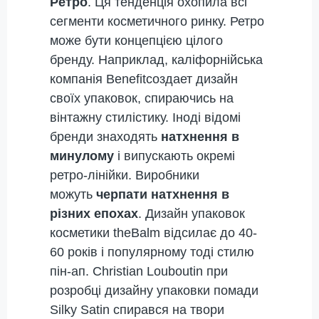
Ретро
. Ця тенденція охопила всі
сегменти косметичного ринку. Ретро
може бути концепцією цілого
бренду. Наприклад, каліфорнійська
компанія Benefitсоздает дизайн
своїх упаковок, спираючись на
вінтажну стилістику. Іноді відомі
бренди знаходять
натхнення в
минулому
і випускають окремі
ретро-лінійки. Виробники
можуть
черпати натхнення в
різних епохах
. Дизайн упаковок
косметики theBalm відсилає до 40-
60 років і популярному тоді стилю
пін-ап. Christian Louboutin при
розробці дизайну упаковки помади
Silky Satin спирався на твори