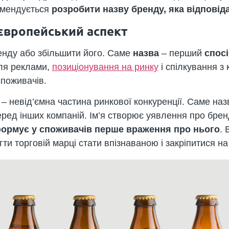
омендується
розробити назву бренду, яка відпові
: європейський аспект
енду або збільшити його. Саме
назва
– перший
спос
для реклами,
позиціонування на ринку
і спілкування з
споживачів.
– невід’ємна частина ринкової конкуренції. Саме наз
ред інших компаній. Ім’я створює уявлення про бренд
ормує у споживачів перше враження про нього
.
и торговій марці стати впізнаваною і закріпитися на