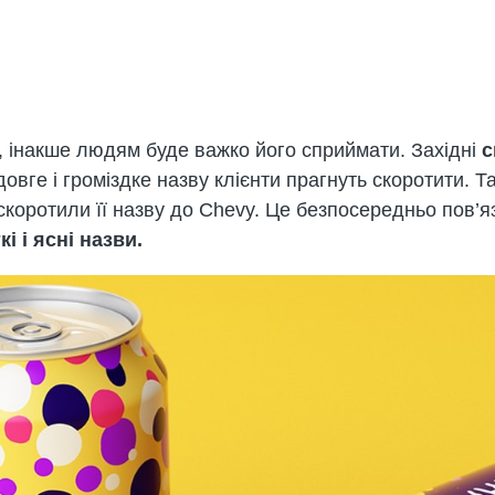
, інакше людям буде важко його сприймати. Західні
с
довге і громіздке назву клієнти прагнуть скоротити. 
ї скоротили її назву до Chevy. Це безпосередньо пов’
і і ясні назви.