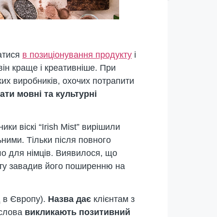
ватися
в позиціонування продукту
і
він краще і креативніше. При
ких виробників, охочих потрапити
ати мовні та культурні
ники віскі “Irish Mist” вирішили
ними. Тільки після повного
ало для німців. Виявилося, що
кту завадив його поширенню на
 в Європу).
Назва дає
клієнтам з
 слова
викликають позитивний