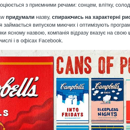
асоціюється з приємними речами: сонцем, влітку, сол
paw
придумали
назву,
спираючись на характерні рис
я займається випуском миючих і оптимізують програ
яки ясному назвою, компанія відразу вказує на свою
числі і в офісах Facebook.