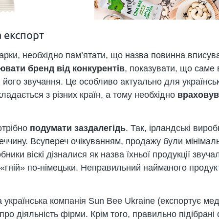
а експорт
рки, необхідно пам’ятати, що назва повинна впису
ювати бренд від конкурентів
, показувати, що саме 
и його звучання. Це особливо актуально для українсь
ладається з різних країн, а тому необхідно
враховув
отрібно
подумати заздалегідь
. Так, ірландські вироб
ччину. Всупереч очікуванням, продажу були мінімаль
ники віскі дізналися як назва їхньої продукції звуч
у «гній» по-німецьки. Неправильний найманого проду
українська компанія Sun Bee Ukraine (експортує мед
про діяльність фірми. Крім того, правильно підібрані