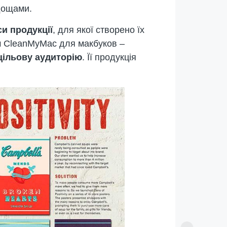
одощами.
и продукції
, для якої створено їх
м CleanMyMac для макбуков –
цільову аудиторію
. Її продукція