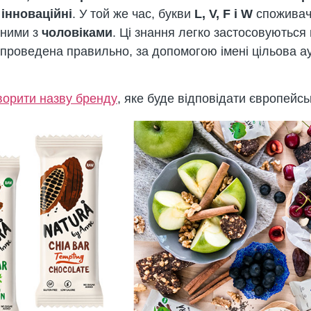
ш
інноваційні
. У той же час, букви
L, V, F і W
споживач
аними з
чоловіками
. Ці знання легко застосовуються
проведена правильно, за допомогою імені цільова ау
ворити назву бренду
, яке буде відповідати європейс