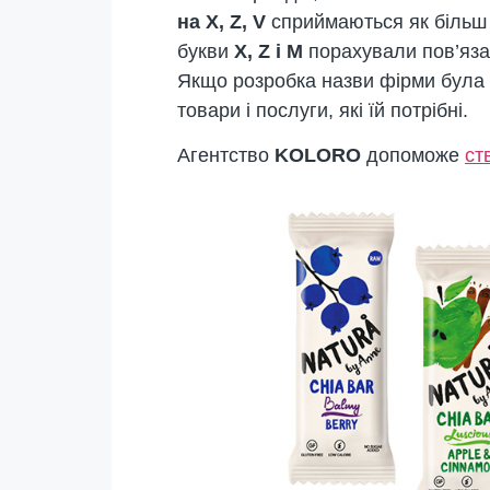
на X, Z, V
сприймаються як біль
букви
X, Z і M
порахували пов’яз
Якщо розробка назви фірми була 
товари і послуги, які їй потрібні.
Агентство
KOLORO
допоможе
ст