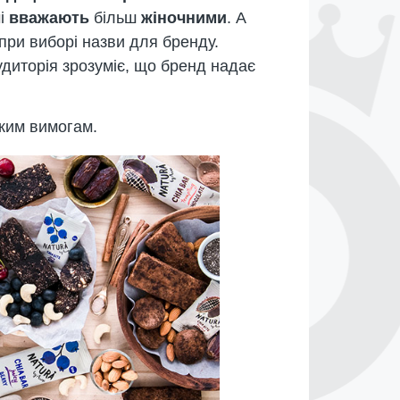
і
вважають
більш
жіночними
. А
 при виборі назви для бренду.
диторія зрозуміє, що бренд надає
ьким вимогам.