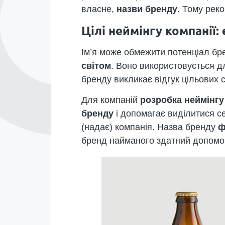
власне,
назви бренду
. Тому рек
Цілі неймінгу компанії
Ім’я може обмежити потенціал бр
світом
. Воно використовується 
бренду викликає відгук цільових 
Для компаній
розробка неймінгу
бренду
і допомагає виділитися се
(надає) компанія. Назва бренду
ф
бренд найманого здатний допомогт