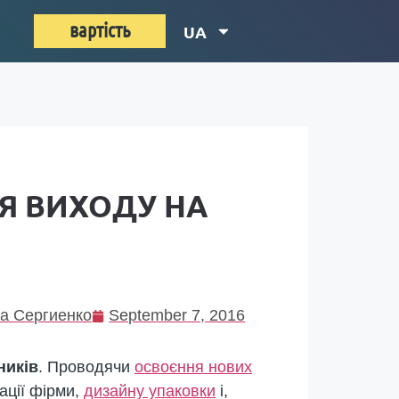
вартість
UA
ЛЯ ВИХОДУ НА
а Сергиенко
September 7, 2016
ників
. Проводячи
освоєння нових
ації фірми,
дизайну упаковки
і,