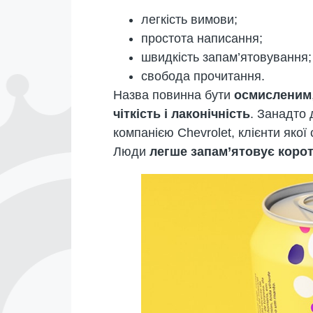
легкість вимови;
простота написання;
швидкість запам’ятовування;
свобода прочитання.
Назва повинна бути
осмисленим
чіткість і лаконічність
. Занадто 
компанією Chevrolet, клієнти яко
Люди
легше запам’ятовує коротк