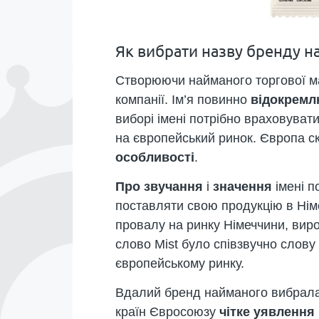
Як вибрати назву бренду н
Створюючи найманого торгової ма
компанії. Ім’я повинно
відокремл
виборі імені потрібно враховуват
на європейський ринок. Європа ск
особливості
.
Про звучання
і
значення
імені п
поставляти свою продукцію в Німе
провалу на ринку Німеччини, вироб
слово Mist було співзвучно слов
європейському ринку.
Вдалий бренд найманого вибрала 
країн Євросоюзу
чітке уявлення