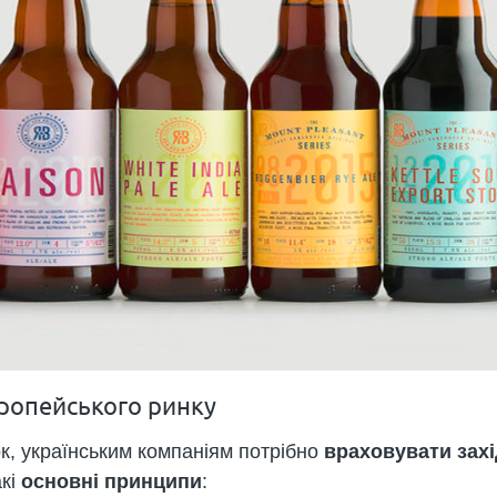
вропейського ринку
к, українським компаніям потрібно
враховувати захі
акі
основні принципи
: