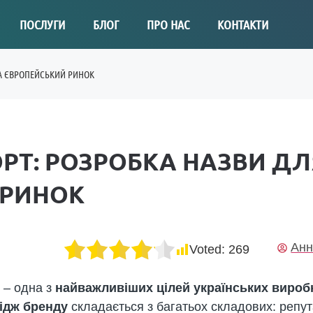
ПОСЛУГИ
БЛОГ
ПРО НАС
КОНТАКТИ
НА ЄВРОПЕЙСЬКИЙ РИНОК
ОРТ: РОЗРОБКА НАЗВИ Д
 РИНОК
Анн
Voted:
269
– одна з
найважливіших цілей українських вироб
мідж бренду
складається з багатьох складових: репут