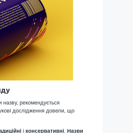
нду
и назву, рекомендується
аукові дослідження довели, що
адиційні
і
консервативні
.
Назви