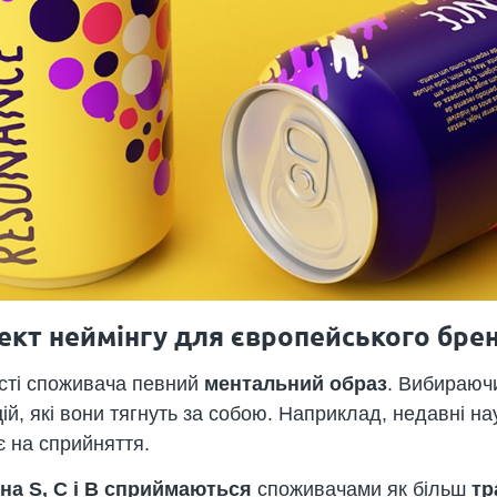
ект неймінгу для європейського бре
сті споживача певний
ментальний образ
. Вибираюч
цій, які вони тягнуть за собою. Наприклад, недавні н
є на сприйняття.
на S, C і B сприймаються
споживачами як більш
тр