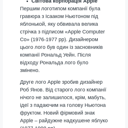
Світова корпорація Apple
Першим логотипом компанії була
гравюра з Ісааком Ньютоном під
яблонькой, яку обвивала велика
стрічка з підписом «Apple Computer
Co» (1976-1977 рр). Дизайнером
цього лого був один із засновників
компанії Рональд Уейн. Після
відходу Рональда лого було
змінено.
Друге лого Apple зробив дизайнер
Роб Янов. Від старого лого компанії
нічого не залишилося, крім, мабуть,
ідеї з падаючим на голову Ньютона
фруктом. Новий фірмовий знак
Apple – райдужне надкушене яблуко