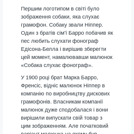
Першим логотипом в світі було
зображення собаки, яка слухає
грамофон. Собаку звали Ніппер.
Один з братів сім’ї Барро побачив як
пес любить слухати фонограф
Едісона-Белла і вирішив зберегти
цей момент, намалювавши малюнок
«Собака слухає фонограф».
У 1900 році брат Марка Барро,
Френсіс, відніс малюнок Ніппер в
компанію по виробництву дискових
грамофонів. Власникам компанії
малюнок дуже сподобалася і вони
вирішили випускати свій товар з
цим зображенням. Але початковий
варіант малюнка на якому був