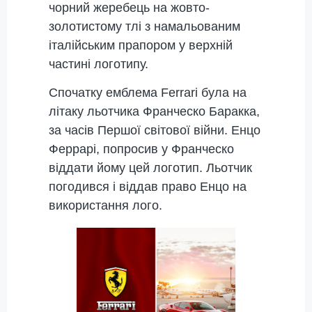
чорний жеребець на жовто-
золотистому тлі з намальованим
італійським прапором у верхній
частині логотипу.
Спочатку емблема Ferrari була на
літаку льотчика Франческо Баракка,
за часів Першої світової війни. Енцо
Феррарі, попросив у Франческо
віддати йому цей логотип. Льотчик
погодився і віддав право Енцо на
використання лого.