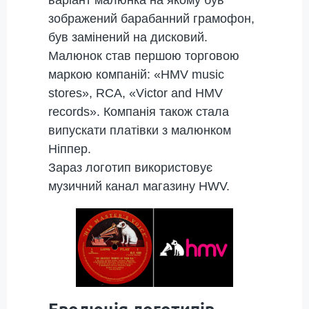
зображений барабанний грамофон,
був замінений на дисковий.
Малюнок став першою торговою
маркою компаній: «HMV music
stores», RCA, «Victor and HMV
records». Компанія також стала
випускати платівки з малюнком
Ніппер.
Зараз логотип використовує
музичний канал магазину HWV.
Еволюція логотипів