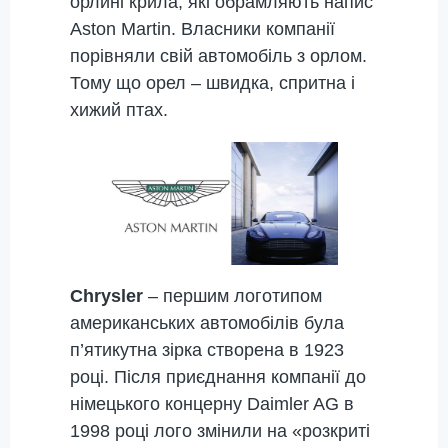
орлині крила, які обрамляють напис
Aston Martin. Власники компанії
порівняли свій автомобіль з орлом.
Тому що орел – швидка, спритна і
хижий птах.
Chrysler
– першим логотипом
американських автомобілів була
п’ятикутна зірка створена в 1923
році. Після приєднання компанії до
німецького концерну Daimler AG в
1998 році лого змінили на «розкриті