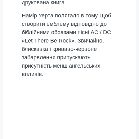
друкована книга.
Намір Уерта полягало в тому, щоб
створити емблему відповідно до
біблійними образами пісні AC / DC
«Let There Be Rock». Звичайно,
блискавка і криваво-червоне
забарвлення припускають
присутність менш ангельських
впливів.