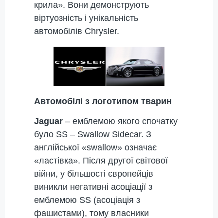
крила». Вони демонструють
віртуозність і унікальність
автомобілів Chrysler.
Автомобілі з логотипом тварин
Jaguar
– емблемою якого спочатку
було SS – Swallow Sidecar. З
англійської «swallow» означає
«ластівка». Після другої світової
війни, у більшості європейців
виникли негативні асоціації з
емблемою SS (асоціація з
фашистами), тому власники