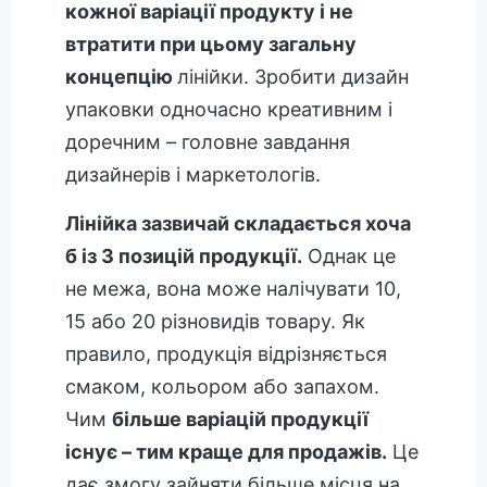
кожної варіації продукту і не
втратити при цьому загальну
концепцію
лінійки. Зробити дизайн
упаковки одночасно креативним і
доречним – головне завдання
дизайнерів і маркетологів.
Лінійка зазвичай складається хоча
б із 3 позицій продукції.
Однак це
не межа, вона може налічувати 10,
15 або 20 різновидів товару. Як
правило, продукція відрізняється
смаком, кольором або запахом.
Чим
більше варіацій продукції
існує – тим краще для продажів.
Це
дає змогу зайняти більше місця на