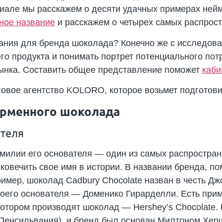
иале мы расскажем о десяти удачных примерах ней
ное название
и расскажем о четырех самых распрос
вания для бренда шоколада? Конечно же с исследова
го продукта и понимать портрет потенциального пот
ынка. Составить общее представление поможет
каби
овое агентство KOLORO, которое возьмет подготови
ирменного шоколада
ателя
милии его основателя — один из самых распростра
ковечить свое имя в истории. В названии бренда, 
ример, шоколад Cadbury Chocolate назван в честь 
 своего основателя — Доменико Гирарделли. Есть при
котором производят шоколад — Hershey’s Chocolate
 Пенсильвания), и бренд был основан Милтоном Хер