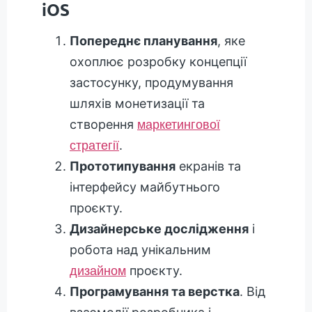
iOS
Попереднє планування
, яке
охоплює розробку концепції
застосунку, продумування
шляхів монетизації та
створення
маркетингової
.
стратегії
Прототипування
екранів та
інтерфейсу майбутнього
проєкту.
Дизайнерське дослідження
і
робота над унікальним
проєкту.
дизайном
Програмування та верстка
. Від