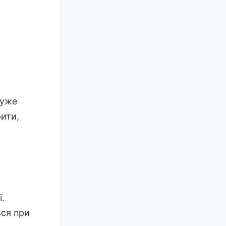
Дуже
рити,
.
ься при