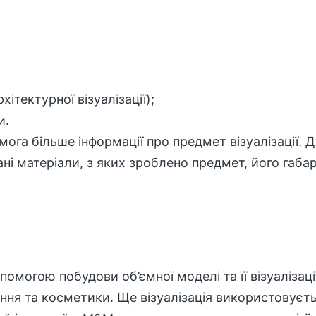
ітектурної візуалізації);
и.
мога більше інформації про предмет візуалізації. 
ані матеріали, з яких зроблено предмет, його габа
могою побудови об’ємної моделі та її візуалізації
ння та косметики. Ще візуалізація використовуєт