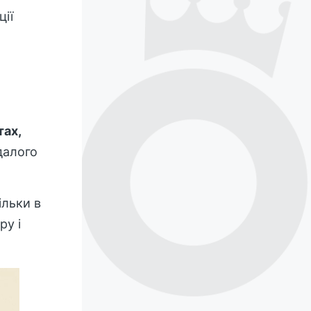
ції
тах,
далого
ільки в
ру і