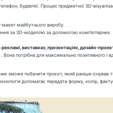
телефон, будівля). Процес предметної 3D-візуаліза
D-макет майбутнього виробу.
ення за 3D-моделлю за допомогою комп’ютерних
рекламі, виставках, презентаціях, дизайн-проек
і
. Вона потрібна для максимально позитивного і в
ник зможе побачити проєкт, який раніше існував т
ехнологія допомагає передати форму, колір, факту