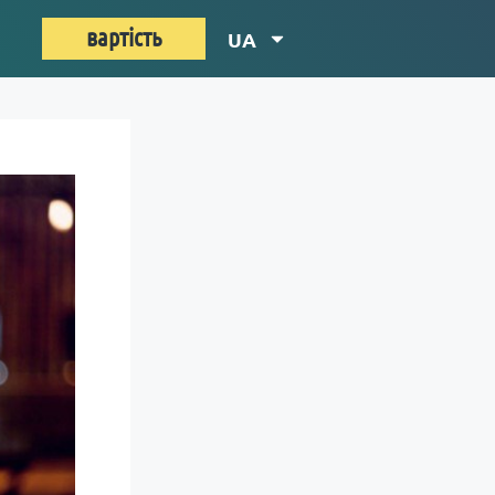
вартість
UA