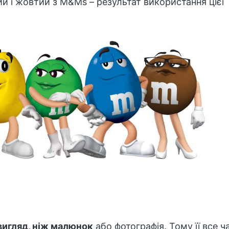
й і жовтий з M&Ms – результат використання цієї
 вигляд, ніж малюнок
або фотографія. Тому її все ч