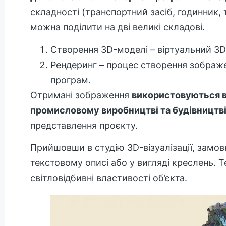
складності (транспортний засіб, годинник, 
можна поділити на дві великі складові.
Створення 3D-моделі – віртуальний 3
Рендеринг – процес створення зображ
програм.
Отримані зображення
використовуються в 
промисловому виробництві та будівництв
представлення проєкту.
Прийшовши в студію 3D-візуалізації, замов
текстовому описі або у вигляді креслень. Т
світловідбивні властивості об’єкта.