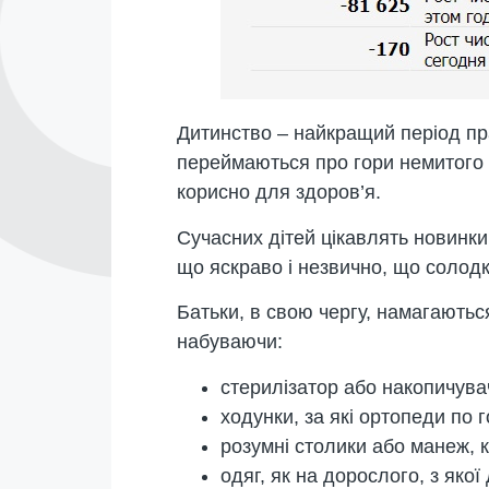
Дитинство – найкращий період пра
переймаються про гори немитого п
корисно для здоров’я.
Сучасних дітей цікавлять новинки в
що яскраво і незвично, що солодко
Батьки, в свою чергу, намагаютьс
набуваючи:
стерилізатор або накопичувач
ходунки, за які ортопеди по 
розумні столики або манеж, к
одяг, як на дорослого, з яко