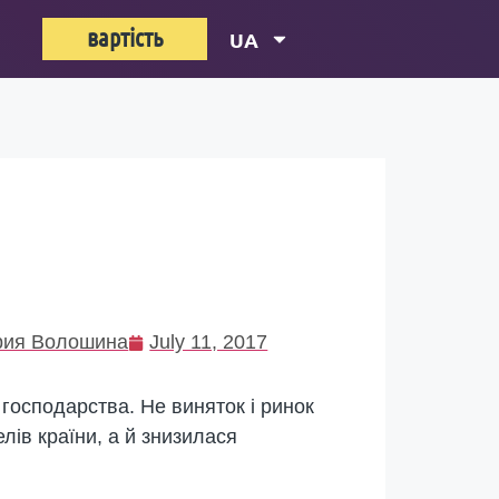
вартість
UA
ия Волошина
July 11, 2017
 господарства. Не виняток і ринок
лів країни, а й знизилася