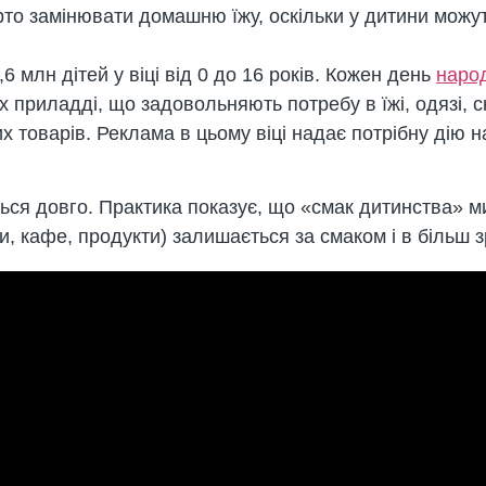
рто замінювати домашню їжу, оскільки у дитини можу
6 млн дітей у віці від 0 до 16 років. Кожен день
наро
приладді, що задовольняють потребу в їжі, одязі, сн
х товарів. Реклама в цьому віці надає потрібну дію н
ься довго. Практика показує, що «смак дитинства» м
, кафе, продукти) залишається за смаком і в більш зр