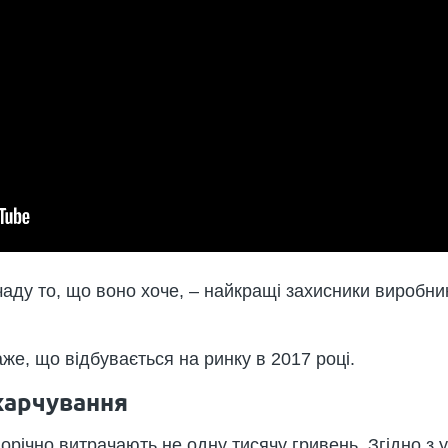
аду то, що воно хоче, – найкращі захисники виробникі
же, що відбувається на ринку в 2017 році.
харчування
річно витрачають не одну тисячу гривень. Згідно з 