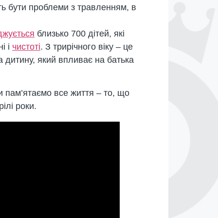
ть бути проблеми з травленням, в
джується
близько 700 дітей, які
і і
чистоті
. З трирічного віку – це
а дитину, який впливає на батька
и пам’ятаємо все життя – то, що
ілі роки.