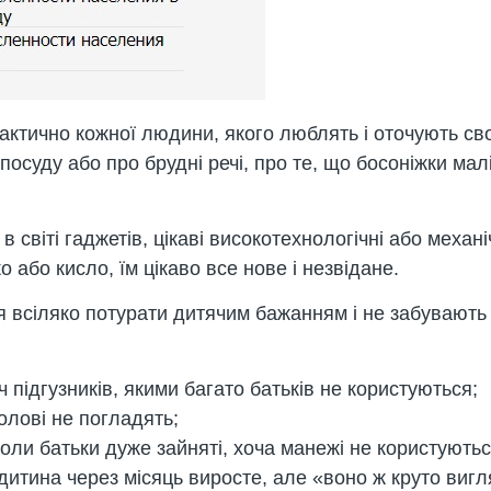
ктично кожної людини, якого люблять і оточують сво
осуду або про брудні речі, про те, що босоніжки малі
 світі гаджетів, цікаві високотехнологічні або механі
 або кисло, їм цікаво все нове і незвідане.
я всіляко потурати дитячим бажанням і не забувають
 підгузників, якими багато батьків не користуються;
голові не погладять;
оли батьки дуже зайняті, хоча манежі не користуютьс
ї дитина через місяць виросте, але «воно ж круто виг