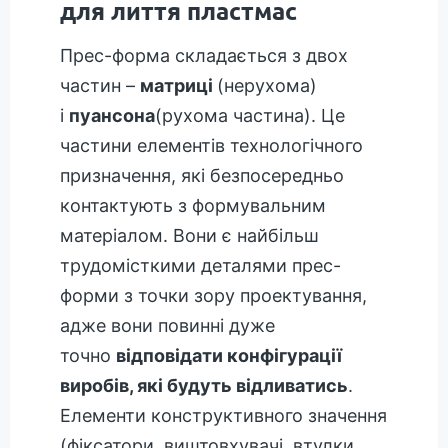
для лиття пластмас
Прес-форма складається з двох
частин –
матриці
(нерухома)
і
пуансона
(рухома частина). Це
частини елементів технологічного
призначення, які безпосередньо
контактують з формувальним
матеріалом. Вони є найбільш
трудомісткими деталями прес-
форми з точки зору проектування,
адже вони повинні дуже
точно
відповідати конфігурації
виробів, які будуть відливатись
.
Елементи конструктивного значення
(фіксатори, виштовхувачі, втулки