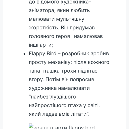
до відомого художника-
аніматора, який любить
малювати мультяшну
жорсткість. Він придумав
головного героя і намалював
інші арти;
Flappy Bird – розробник зробив
просту механіку: після кожного
тапа пташка трохи підлітає
вгору. Потім він попросив
художника намалювати
“найбезглуздішого і
найпростішого птаха у світі,
який ледве вміє літати”.