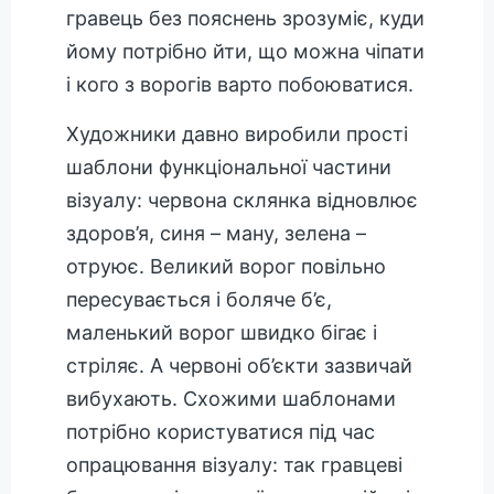
гравець без пояснень зрозуміє, куди
йому потрібно йти, що можна чіпати
і кого з ворогів варто побоюватися.
Художники давно виробили прості
шаблони функціональної частини
візуалу: червона склянка відновлює
здоров’я, синя – ману, зелена –
отруює. Великий ворог повільно
пересувається і боляче б’є,
маленький ворог швидко бігає і
стріляє. А червоні об’єкти зазвичай
вибухають. Схожими шаблонами
потрібно користуватися під час
опрацювання візуалу: так гравцеві