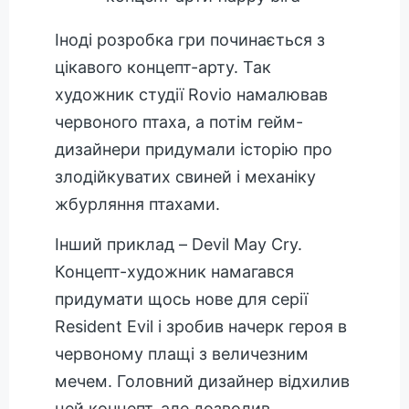
Іноді розробка гри починається з
цікавого концепт-арту. Так
художник студії Rovio намалював
червоного птаха, а потім гейм-
дизайнери придумали історію про
злодійкуватих свиней і механіку
жбурляння птахами.
Інший приклад – Devil May Cry.
Концепт-художник намагався
придумати щось нове для серії
Resident Evil і зробив начерк героя в
червоному плащі з величезним
мечем. Головний дизайнер відхилив
цей концепт, але дозволив