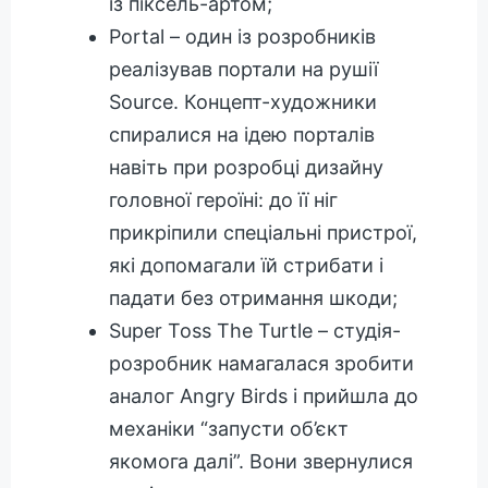
із піксель-артом;
Portal – один із розробників
реалізував портали на рушії
Source. Концепт-художники
спиралися на ідею порталів
навіть при розробці дизайну
головної героїні: до її ніг
прикріпили спеціальні пристрої,
які допомагали їй стрибати і
падати без отримання шкоди;
Super Toss The Turtle – студія-
розробник намагалася зробити
аналог Angry Birds і прийшла до
механіки “запусти об’єкт
якомога далі”. Вони звернулися