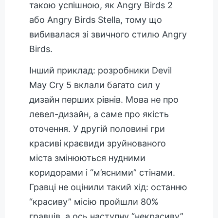
такою успішною, як Angry Birds 2
або Angry Birds Stella, тому що
вибивалася зі звичного стилю Angry
Birds.
Інший приклад: розробники Devil
May Cry 5 вклали багато сил у
дизайн перших рівнів. Мова не про
левел-дизайн, а саме про якість
оточення. У другій половині гри
красиві краєвиди зруйнованого
міста змінюються нудними
коридорами і “м’ясними” стінами.
Гравці не оцінили такий хід: останню
“красиву” місію пройшли 80%
гравців, а ось наступну “некрасиву”