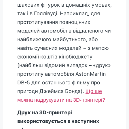
шахових фігурок в домашніх умовах,
так і в Голлівуді. Наприклад, для
прототипування повноцінних
моделей автомобілів віддаленого чи
найближчого майбутнього, або
навіть сучасних моделей − з метою
економії коштів кінобюджету
(найбільш відомий випадок – «друк»
прототипу автомобіля AstonMartin
DB-5 для останнього фільму про
пригоди Джеймса Бонда).
Що ще
можна надрукувати на 3D-принтері?
Друк на 3D-принтері
використовується в наступних