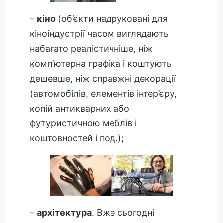
–
кіно
(об’єкти надруковані для
кіноіндустрії часом виглядають
набагато реалістичніше, ніж
комп’ютерна графіка і коштують
дешевше, ніж справжні декорації
(автомобілів, елементів інтер’єру,
копій антикварних або
футуристичною меблів і
коштовностей і под.);
–
архітектура
. Вже сьогодні