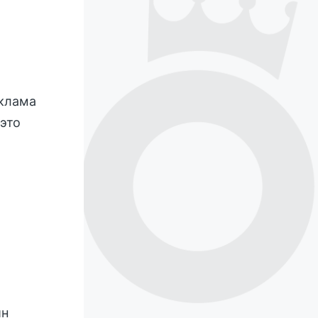
еклама
это
йн