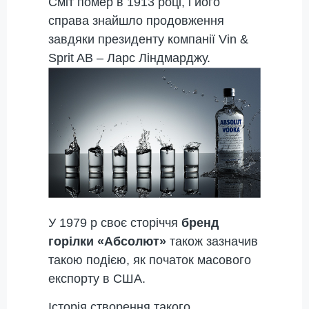
Сміт помер в 1913 році, і його
справа знайшло продовження
завдяки президенту компанії Vin &
Sprit AB – Ларс Ліндмарджу.
У 1979 р своє сторіччя
бренд
горілки «Абсолют»
також зазначив
такою подією, як початок масового
експорту в США.
Історія створення такого