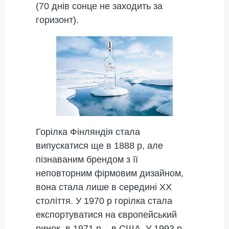
(70 днів сонце не заходить за
горизонт).
Горілка Фінляндія стала
випускатися ще в 1888 р, але
пізнаваним брендом з її
неповторним фірмовим дизайном,
вона стала лише в середині ХХ
століття. У 1970 р горілка стала
експортуватися на європейський
ринок, в 1971 р – в США. У 1993 р