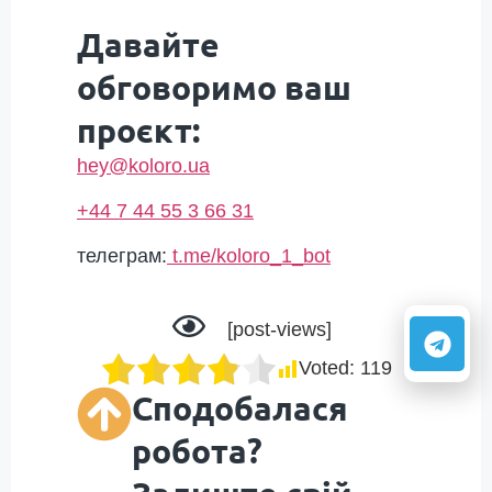
Давайте
обговоримо ваш
проєкт:
hey@koloro.ua
+44 7 44 55 3 66 31
телеграм:
t.me/koloro_1_bot
[post-views]
Voted:
119
Сподобалася
робота?