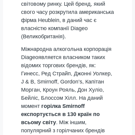
світовому ринку. Цей бренд, який
свого часу розкрутила американська
фірма Heublein, в даний час є
власністю компанії Diageo
(Великобританія).
Міжнародна алкогольна корпорація
Diageoявляется власником таких
відомих торгових брендів, як:
Гинесс, Ред Страйп, Джонні Уолкер,
J & B, Smirnoff, Gordon’s, Капітан
Морган, Кроун Рояль, Дон Хуліо,
Бейліс, Блоссом Хілл. На даний
момент
горілка Smirnoff
експортується в 130 країн по
всьому світу
. Між іншим,
популярний з горілчаних брендів