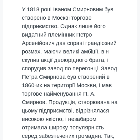
У 1818 році Іваном Смирновим був
створено в Москві торгове
підприємство. Однак лише його
видатний племінник Петро
Арсенійович дав справі грандіозний
розмах. Маючи великі амбіції, він
скупив акції двоюрідного брата, і
спорудив завод по перегонці. Завод
Петра Смирнова був створений в
1860-их на території Москви, і мав
торгове найменування П. А.
Смирнов. Продукція, створювана на
цьому підприємстві, відрізнялася
високою якістю, і незабаром
отримала широку популярність
серед забезпечених громадян. Так,