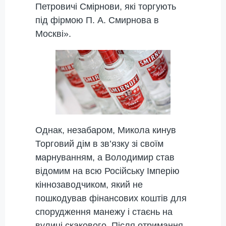
Петровичі Смірнови, які торгують
під фірмою П. А. Смирнова в
Москві».
Однак, незабаром, Микола кинув
Торговий дім в зв’язку зі своїм
марнуванням, а Володимир став
відомим на всю Російську Імперію
кіннозаводчиком, який не
пошкодував фінансових коштів для
спорудження манежу і стаєнь на
вулиці скакового. Після отримання