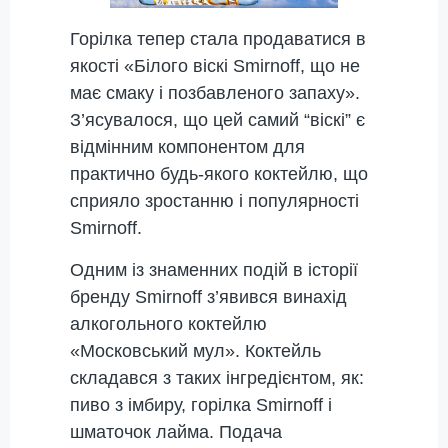
Горілка тепер стала продаватися в
якості «Білого віскі Smirnoff, що не
має смаку і позбавленого запаху».
З’ясувалося, що цей самий “віскі” є
відмінним компонентом для
практично будь-якого коктейлю, що
сприяло зростанню і популярності
Smirnoff.
Одним із знаменних подій в історії
бренду Smirnoff з’явився винахід
алкогольного коктейлю
«Московський мул». Коктейль
складався з таких інгредієнтом, як:
пиво з імбиру, горілка Smirnoff і
шматочок лайма. Подача