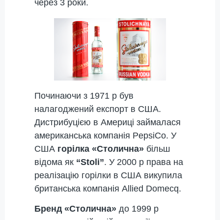
через 3 роки.
Починаючи з 1971 р був
налагоджений експорт в США.
Дистрибуцією в Америці займалася
американська компанія PepsiCo. У
США
горілка «Столична»
більш
відома як
“Stoli”
. У 2000 р права на
реалізацію горілки в США викупила
британська компанія Allied Domecq.
Бренд «Столична»
до 1999 р