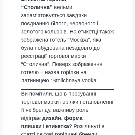
“Столична”
вельми
запам’ятовується завдяки
поєднанню білого, червоного і
золотого кольорів. На етикетці також
зображена готель “Москва”, яка
була побудована незадовго до
реєстрації торгової марки
“Столична”. Поверх зображення
готелю – назва горілки на
латиницею “Stolichnaya vodka”.
Ви помітили, що в просуванні
торгової марки горілки і становленні
її як бренду, важливу роль
відіграє
дизайн, форма
пляшки
і
етикетка
? Розглянуті в
статті світові горілчані бренди