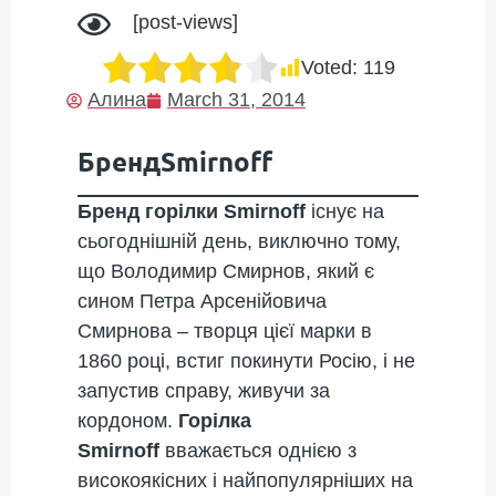
[post-views]
Voted:
119
Алина
March 31, 2014
БрендSmirnoff
Бренд горілки Smirnoff
існує на
сьогоднішній день, виключно тому,
що Володимир Смирнов, який є
сином Петра Арсенійовича
Смирнова – творця цієї марки в
1860 році, встиг покинути Росію, і не
запустив справу, живучи за
кордоном.
Горілка
Smirnoff
вважається однією з
високоякісних і найпопулярніших на