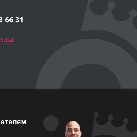
3 66 31
o.ua
ателям
!