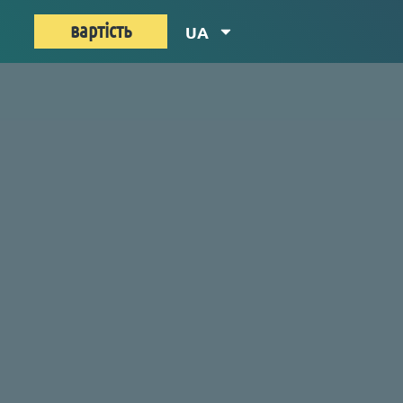
вартість
UA