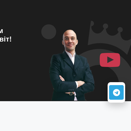
м
віт!