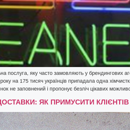
ьна послуга, яку часто замовляють у брендингових а
 року на 175 тисяч українців припадала одна хімчистк
нок не заповнений і пропонує безліч цікавих можливос
ДОСТАВКИ: ЯК ПРИМУСИТИ КЛІЄНТІВ