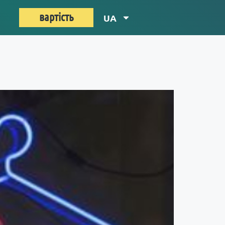
вартість
UA