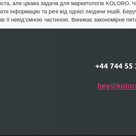
оста, але цікава задача для маркетологів KOLORO. Ч
и інформацію та речі від однієї людини іншій. Беруч
став її невід’ємною частиною. Виникає закономірне пи
+44 744 55 
hey@kolor