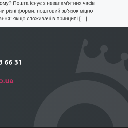
ому? Пошта існує з незапам’ятних часів
и різні форми, поштовий зв’язок міцно
тання: якщо споживачі в принципі […]
3 66 31
o.ua