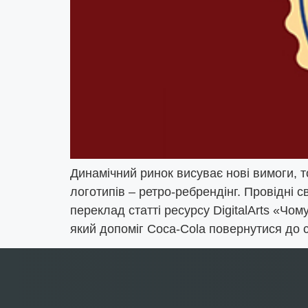
Динамічний ринок висуває нові вимоги, то
логотипів – ретро-ребрендінг. Провідні 
переклад статті ресурсу DigitalArts «Чом
який допоміг Coca-Cola повернутися до св