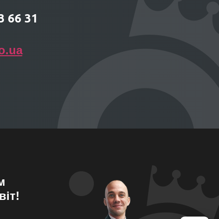
3 66 31
o.ua
м
віт!