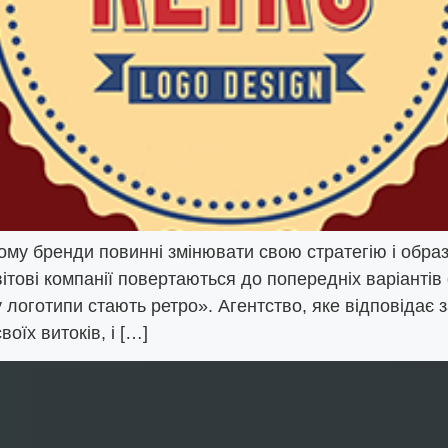
му бренди повинні змінювати свою стратегію і образ 
світові компанії повертаються до попередніх варіанті
у логотипи стають ретро». Агентство, яке відповідає 
оїх витоків, і […]