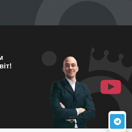
м
віт!