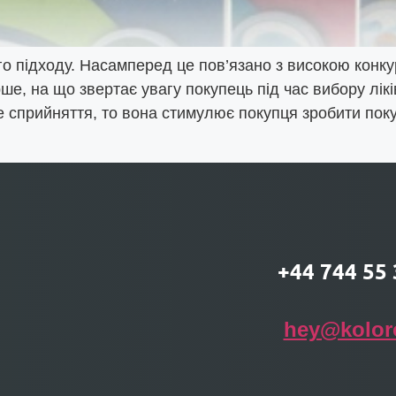
о підходу. Насамперед це пов’язано з високою конкур
е, на що звертає увагу покупець під час вибору ліків
е сприйняття, то вона стимулює покупця зробити поку
+44 744 55 
hey@kolor