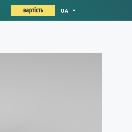
вартість
UA