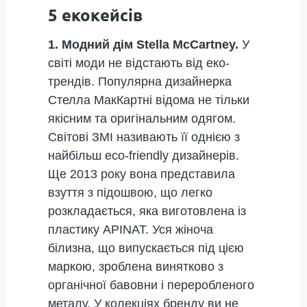
5 екокейсів
1. Модний дім Stella McCartney.
У
світі моди не відстають від еко-
трендів. Популярна дизайнерка
Стелла МакКартні відома не тільки
якісним та оригінальним одягом.
Світові ЗМІ називають її однією з
найбільш eco-friendly дизайнерів.
Ще 2013 року вона представила
взуття з підошвою, що легко
розкладається, яка виготовлена із
пластику APINAT. Уся жіноча
білизна, що випускається під цією
маркою, зроблена винятково з
органічної бавовни і переробленого
металу. У колекціях бренду ви не