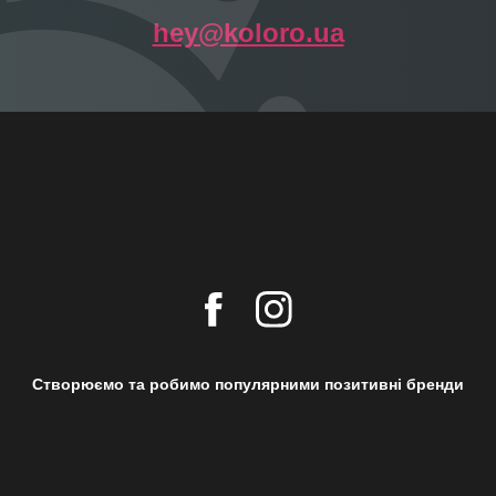
hey@koloro.ua
Створюємо та робимо популярними позитивні бренди