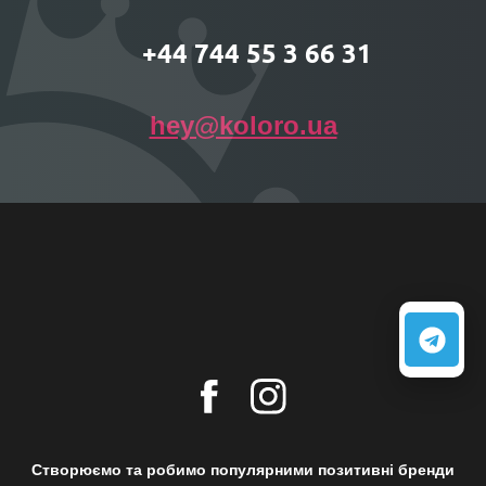
+44 744 55 3 66 31
hey@koloro.ua
Створюємо та робимо популярними позитивні бренди