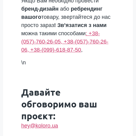
Якщо Вам необхідно провести
бренд-дизайн
або
ребрендинг
вашого
товару, звертайтеся до нас
просто зараз
! Зв’язатися з нами
можна такими способами
: +38-
(057)-760-26-05, +38-(057)-760-26-
06,
+38-(099)-618-87-50
,
\n
Давайте
обговоримо ваш
проєкт:
hey@koloro.ua