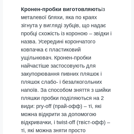
Кронен-пробки виготовляють
із
металевої бляхи, яка по краях
зігнута у вигляді зубців, що надає
пробці схожість із короною – звідки і
назва. Усередині корончатого
ковпачка є пластиковий
ущільнювач. Кронен-пробки
найчастіше застосовують для
закупорювання пивних пляшок і
пляшок слабо- і безалкогольних
напоїв. За способом зняття з шийки
пляшки пробки поділяються на 2
види: pry-off (прай-офф) – ті, які
можна відкрити за допомогою
відкривачки, і twist-off (твіст-офф) –
ті, які можна зняти просто