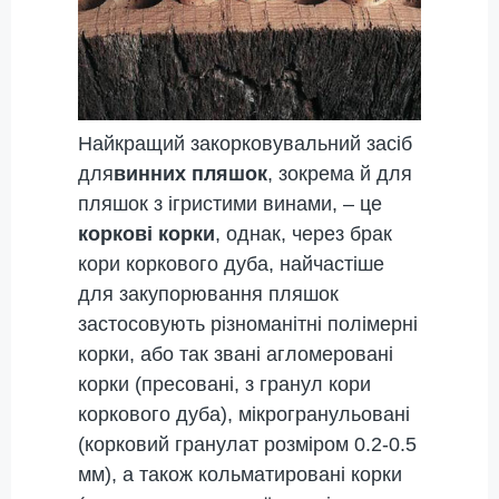
Найкращий закорковувальний засіб
для
винних пляшок
, зокрема й для
пляшок з ігристими винами, – це
коркові корки
, однак, через брак
кори коркового дуба, найчастіше
для закупорювання пляшок
застосовують різноманітні полімерні
корки, або так звані агломеровані
корки (пресовані, з гранул кори
коркового дуба), мікрогранульовані
(корковий гранулат розміром 0.2-0.5
мм), а також кольматировані корки