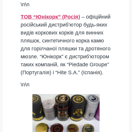
\n\n
ТОВ “Юнікорк” (Росія)
– офіційний
російський дистриб’ютор будь-яких
видів коркових корків для винних
пляшок, синтетичного корка камю
для горілчаної пляшки та дротяного
мюзле. “Юнікорк” є дистриб’ютором
таких компаній, як “Piedade Groupe”
(Португалія) і “Hite S.A.” (Іспанія).
\n\n