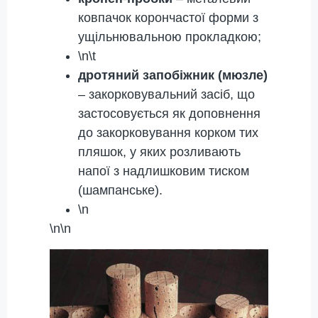
ковпачок корончастої форми з
ущільнювальною прокладкою;
\n\t
дротяний запобіжник (мюзле)
– закорковувальний засіб, що
застосовується як доповнення
до закорковування корком тих
пляшок, у яких розливають
напої з надлишковим тиском
(шампанське).
\n
\n\n