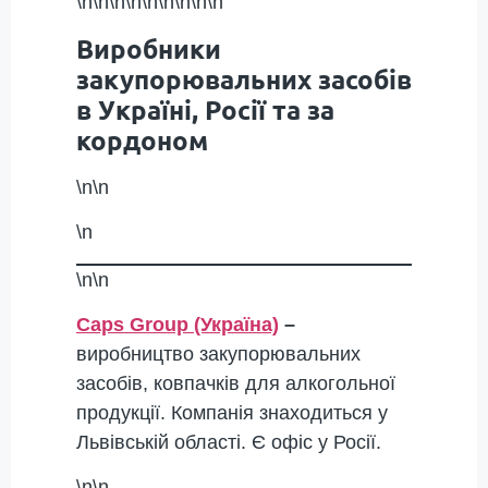
\n\n\n\n\n\n\n\n\n
Виробники
закупорювальних засобів
в Україні, Росії та за
кордоном
\n\n
\n
\n\n
Caps Group (Україна)
–
виробництво закупорювальних
засобів, ковпачків для алкогольної
продукції. Компанія знаходиться у
Львівській області. Є офіс у Росії.
\n\n