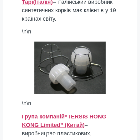
Tapi
(Італія)
– італійський виробник
синтетичних корків має клієнтів у 19
країнах світу.
\n\n
\n\n
Група компаній
“TERSIS HONG
KONG Limited” (Китай)
–
виробництво пластикових,