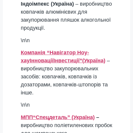
Індоімпекс (Україна)
– виробництво
ковпачків алюмінієвих для
закупорювання пляшок алкогольної
продукції.
\n\n
Компанія “Навігатор Ноу-
хауІнноваціїІнвестиції”
(Україна)
–
виробництво закупорювальних
засобів: ковпачків, ковпачків із
дозаторами, ковпачків-штопорів та
інше.
\n\n
МПП
“Спецдеталь” (Україна)
–
виробництво поліетиленових пробок