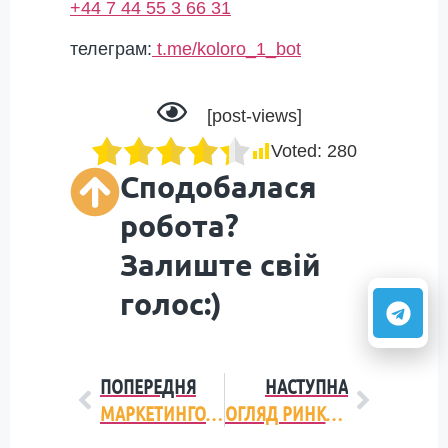
+44 7 44 55 3 66 31
телеграм:
t.me/koloro_1_bot
[post-views]
Voted:
280
Сподобалася
робота?
Залиште свій
голос:)
ПОПЕРЕДНЯ
НАСТУПНА
МАРКЕТИНГОВИЙ АНАЛІЗ РИНКУ МІНЕРАЛЬНОЇ ВОДИ В УКРАЇНІ
ОГЛЯД РИНКУ ЗАМОРОЖЕНИХ ГОТОВИХ НАПІВФАБРИКАТІВ: ТЕНДЕНЦІЇ НА РИНКУ