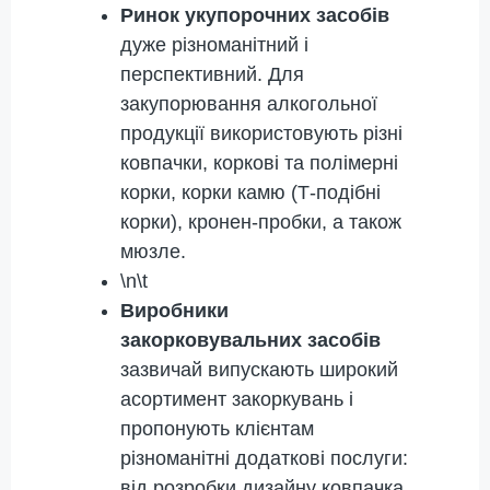
Ринок укупорочних засобів
дуже різноманітний і
перспективний. Для
закупорювання алкогольної
продукції використовують різні
ковпачки, коркові та полімерні
корки, корки камю (Т-подібні
корки), кронен-пробки, а також
мюзле.
\n\t
Виробники
закорковувальних засобів
зазвичай випускають широкий
асортимент закоркувань і
пропонують клієнтам
різноманітні додаткові послуги:
від розробки дизайну ковпачка