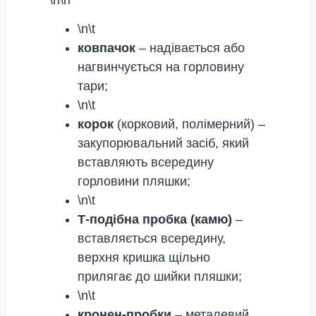
\n\t
ковпачок
– надівається або
нагвинчується на горловину
тари;
\n\t
корок
(корковий, полімерний) –
закупорювальний засіб, який
вставляють всередину
горловини пляшки;
\n\t
Т-подібна пробка (камю)
–
вставляється всередину,
верхня кришка щільно
прилягає до шийки пляшки;
\n\t
кронен-пробки
– металевий