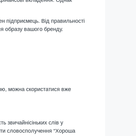
 фінансові вкладення. Однак
ен підприємець. Від правильності
я образу вашого бренду.
нню, можна скористатися вже
ть звичайнісіньких слів у
асти словосполучення “Хороша