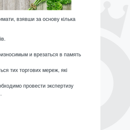
римати, взявши за основу кілька
ів.
оизносимым и врезаться в память
ься тих торгових мереж, які
еобходимо провести экспертизу
.