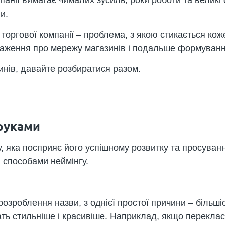
анії вимагає чималих зусиль, роки роботи та великі
и.
торгової компанії – проблема, з якою стикається кож
раження про мережу магазинів і подальше формуванн
инів, давайте розбиратися разом.
 руками
у, яка посприяє його успішному розвитку та просува
 способами неймінгу.
зроблення назви, з однієї простої причини – більшіс
ть стильніше і красивіше. Наприклад, якщо перекл