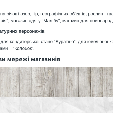
а річок і озер, гір, географічних об’єктів, рослин і т
рія”, магазин одягу “Малібу”, магазин для новонаро
ратурних персонажів
я кондитерської стане “Буратіно”, для ювелірної кр
ами – “Колобок”.
ви мережі магазинів