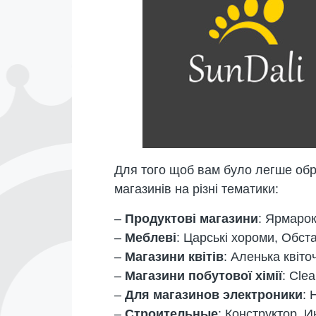
Для того щоб вам було легше обр
магазинів на різні тематики:
–
Продуктові магазини
: Ярмарок
–
Меблеві
: Царські хороми, Обста
–
Магазини квітів
: Аленька квіточ
–
Магазини побутової хімії
: Cle
–
Для магазинов электроники
: 
–
Строительные
: Конструктор, 