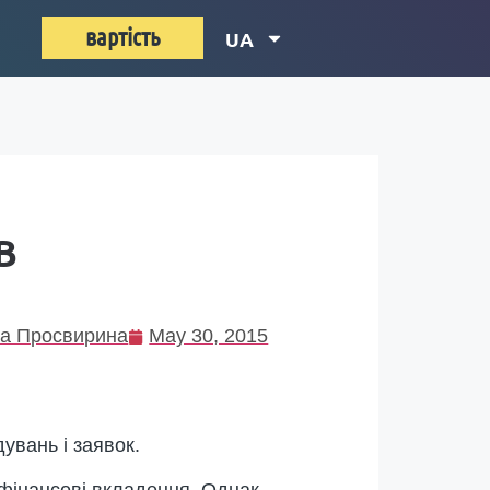
вартість
UA
В
а Просвирина
May 30, 2015
увань і заявок.