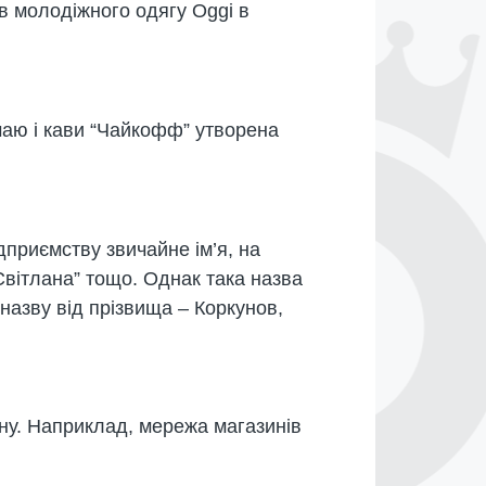
в молодіжного одягу Oggi в
чаю і кави “Чайкофф” утворена
дприємству звичайне ім’я, на
“Світлана” тощо. Однак така назва
назву від прізвища – Коркунов,
ину. Наприклад, мережа магазинів