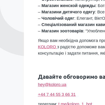
–
Магазин женской одежды
: Бо
–
Магазини дитячого одягу
: Все
–
Чоловічий одяг
: Елегант, Вікт
–
Спеціалізований магазин кав
–
Магазин зоотоварів
: “Улюблене
Якщо вам необхідна допомога проф
KOLORO
з радістю допоможе вам
консультацію і задати питання, як
Давайте обговоримо ва
hey@koloro.ua
+44 7 44 55 3 66 31
телеграм:
t.me/koloro_1_bot