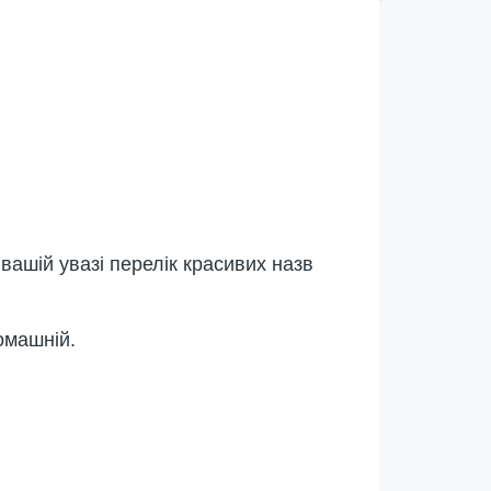
ашій увазі перелік красивих назв
омашній.