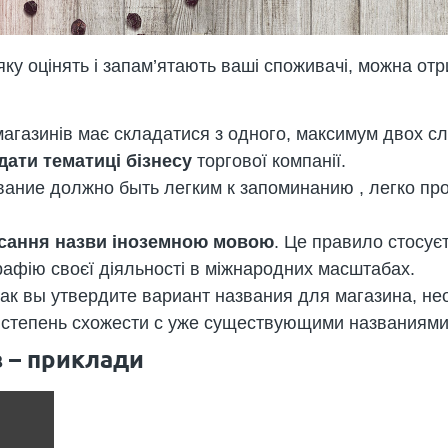
яку оцінять і запам’ятають ваші споживачі, можна от
магазинів має складатися з одного, максимум двох сл
дати тематиці бізнесу
торгової компанії.
вание должно быть легким к запоминанию , легко пр
исання назви іноземною мовою
. Це правило стосуєт
афію своєї діяльності в міжнародних масштабах.
 как вы утвердите вариант названия для магазина, н
и степень схожести с уже существующими названиями
в – приклади