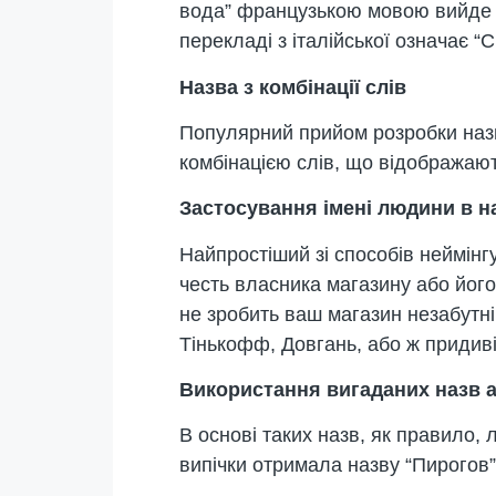
вода” французькою мовою вийде м
перекладі з італійської означає “С
Назва з комбінації слів
Популярний прийом розробки назв
комбінацією слів, що відображають
Застосування імені людини в н
Найпростіший зі способів неймінг
честь власника магазину або його 
не зробить ваш магазин незабутні
Тінькофф, Довгань, або ж придиві
Використання вигаданих назв 
В основі таких назв, як правило,
випічки отримала назву “Пирогов”