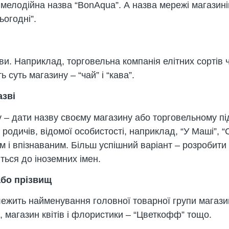
елодійна назва “BonAqua”. А назва мережі магазині
ьогодні”.
и. Наприклад, торговельна компанія елітних сортів 
 суть магазину – “чай” і “кава”.
азві
у – дати назву своєму магазину або торговельному пі
родичів, відомої особистості, наприклад, “У Маші”, 
м і впізнаваним. Більш успішний варіант – розробити 
ться до іноземних імен.
або прізвищ
 лежить найменування головної товарної групи магаз
, магазин квітів і флористики – “Цветкофф” тощо.