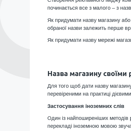
Створення рекламного іміджу комп
починається все з малого – з назв
Як придумати назву магазину або 
обраної назви залежить перше в
Як придумати назву мережі магаз
Назва магазину своїми
Для того щоб дати назву магазин
перевіреними на практиці дієвими
Застосування іноземних слів
Один із найпоширеніших методів ро
перекладі іноземною мовою звуча