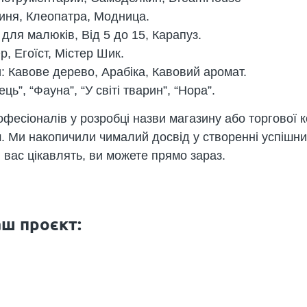
гиня, Клеопатра, Модница.
 для малюків, Від 5 до 15, Карапуз.
Ор, Егоїст, Містер Шик.
и
: Кавове дерево, Арабіка, Кавовий аромат.
ць”, “Фауна”, “У світі тварин”, “Нора”.
есіоналів у розробці назви магазину або торгової к
. Ми накопичили чималий досвід у створенні успішн
і вас цікавлять, ви можете прямо зараз.
ш проєкт: