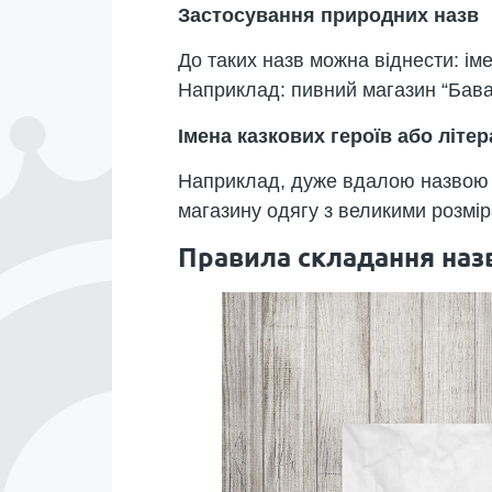
Застосування природних назв
До таких назв можна віднести: імен
Наприклад: пивний магазин “Бава
Імена казкових героїв або літе
Наприклад, дуже вдалою назвою дл
магазину одягу з великими розмір
Правила складання наз