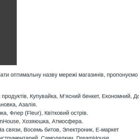
ати оптимальну назву мережі магазинів, пропонуємо в
 продуктів, Купувайка, М’ясний бенкет, Економний, Д
новка, Азалія.
ка, Флер (Fleur), Квітковий острів.
anHouse, Хозяюшка, Атмосфера.
На связи, Восемь битов, Электроник, Е-маркет
Инструментарий, Самоделкин, DreamHouse