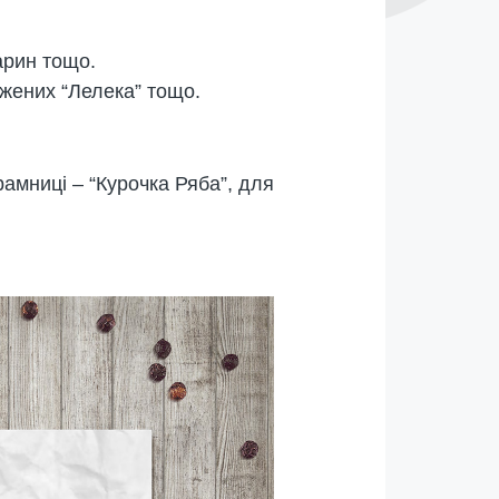
варин тощо.
джених “Лелека” тощо.
амниці – “Курочка Ряба”, для