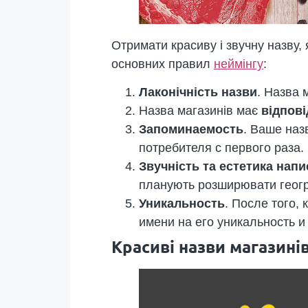
Отримати красиву і звучну назву, 
основних правил
неймінгу
:
Лаконічність назви
. Назва 
Назва магазинів має
відпові
Запоминаемость
. Ваше наз
потребителя с первого раза.
Звучність та естетика нап
планують розширювати геогр
Уникальность
. После того,
имени на его уникальность 
Красиві назви магазині