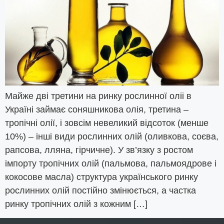
Майже дві третини на ринку рослинної оліі в
Україні займає соняшникова олія, третина –
тропічні олії, і зовсім невеликий відсоток (менше
10%) – інші види рослинних олій (оливкова, соєва,
рапсова, лляна, гірчичне). У зв’язку з ростом
імпорту тропічних олій (пальмова, пальмоядрове і
кокосове масла) структура українського ринку
рослинних олій постійно змінюється, а частка
ринку тропічних олій з кожним […]