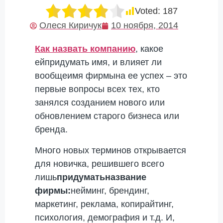
Voted:
187
Олеся Киричук
10 ноября, 2014
Как назвать компанию
, какое
ейпридумать имя, и влияет ли
вообщеимя фирмына ее успех – это
первые вопросы всех тех, кто
занялся созданием нового или
обновлением старого бизнеса или
бренда.
Много новых терминов открывается
для новичка, решившего всего
лишь
придумать
название
фирмы:
нейминг, брендинг,
маркетинг, реклама, копирайтинг,
психология, демография и т.д. И,