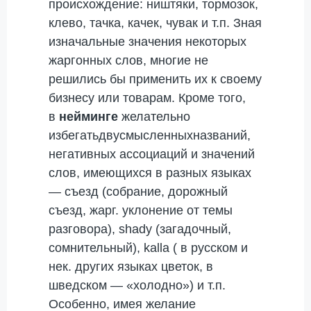
происхождение: ништяки, тормозок,
клево, тачка, качек, чувак и т.п. Зная
изначальные значения некоторых
жаргонных слов, многие не
решились бы применить их к своему
бизнесу или товарам. Кроме того,
в
нейминге
желательно
избегатьдвусмысленныхназваний,
негативных ассоциаций и значений
слов, имеющихся в разных языках
— съезд (собрание, дорожный
съезд, жарг. уклонение от темы
разговора), shady (загадочный,
сомнительный), kalla ( в русском и
нек. других языках цветок, в
шведском — «холодно») и т.п.
Особенно, имея желание