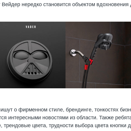
рт Вейдер нередко становится объектом вдохновени
ишут о фирменном стиле, брендинге, тонкостях бизн
тся интересными новостями из области. Также ребя
, трендовые цвета, трудности выбора цвета кнопки дл