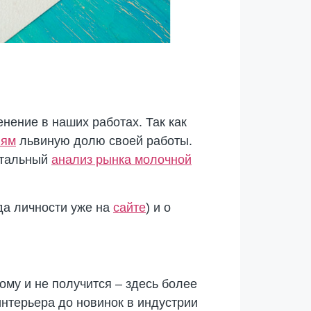
нение в наших работах. Так как
иям
львиную долю своей работы.
етальный
анализ рынка молочной
да личности уже на
сайте
) и о
ому и не получится – здесь более
интерьера до новинок в индустрии